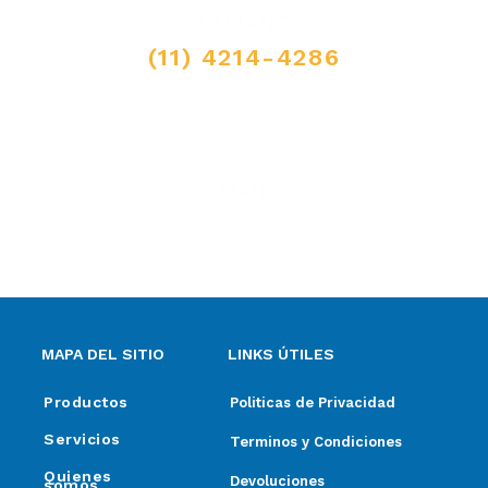
LLAMANOS
(11) 4214-4286
MAIL
ventas@elpimpollo.com.ar
MAPA DEL SITIO
LINKS ÚTILES
Productos
Politicas de Privacidad
Servicios
Terminos y Condiciones
Quienes
Devoluciones
somos