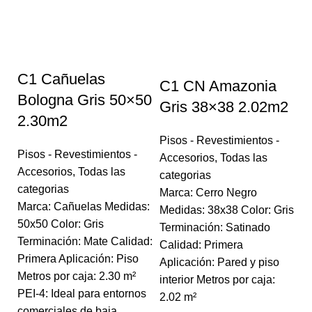
Pi
A
ca
M
C1 Cañuelas
C1 CN Amazonia
2
Bologna Gris 50×50
bl
Gris 38×38 2.02m2
2.30m2
Re
Pr
Pisos - Revestimientos -
Pisos - Revestimientos -
pa
Accesorios
,
Todas las
Accesorios
,
Todas las
m²
categorias
categorias
e
Marca: Cerro Negro
Marca: Cañuelas Medidas:
ba
Medidas: 38x38 Color: Gris
50x50 Color: Gris
to
Terminación: Satinado
Terminación: Mate Calidad:
re
Calidad: Primera
Primera Aplicación: Piso
tr
Aplicación: Pared y piso
Metros por caja: 2.30 m²
interior Metros por caja:
PEI-4: Ideal para entornos
2.02 m²
comerciales de baja