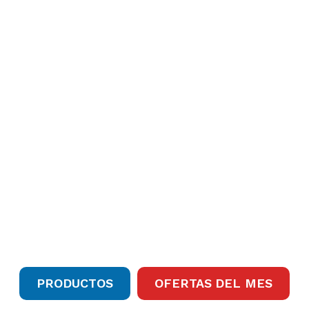
Líderes en materiales
de construcción
Desde 1964 operando con las marcas mas importantes del
mercado.
Precios súper competitivos y trato bien personalizado
PRODUCTOS
OFERTAS DEL MES