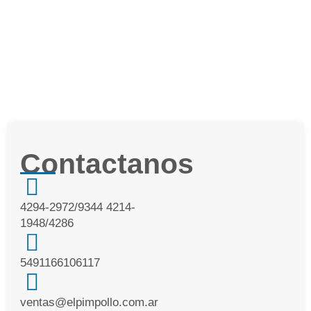
German Bistolfi
Contactanos
4294-2972/9344 4214-
1948/4286
5491166106117
ventas@elpimpollo.com.ar