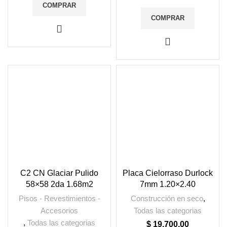
COMPRAR
COMPRAR
C2 CN Glaciar Pulido
Placa Cielorraso Durlock
58×58 2da 1.68m2
7mm 1.20×2.40
Pisos - Revestimientos -
Construcción en seco
,
Accesorios
Todas las categorias
,
Todas las categorias
$
19.700,00