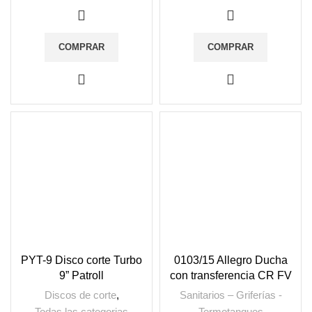
COMPRAR
COMPRAR
PYT-9 Disco corte Turbo
0103/15 Allegro Ducha
9” Patroll
con transferencia CR FV
Discos de corte
,
Sanitarios – Griferías -
Todas las categorias
Termotanques