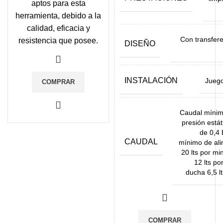
aptos para esta
herramienta, debido a la
calidad, eficacia y
Con transfere
resistencia que posee.
DISEÑO
INSTALACIÓN
Juego
COMPRAR
Caudal mínim
presión estát
de 0,4
CAUDAL
mínimo de ali
20 lts por mi
12 lts po
ducha 6,5 l
COMPRAR