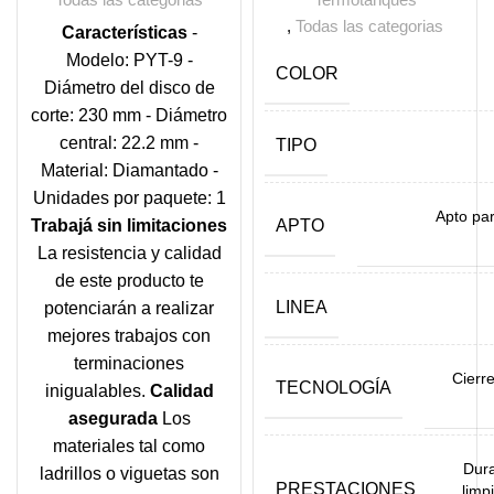
,
Todas las categorias
Características
-
Modelo: PYT-9 -
COLOR
Diámetro del disco de
corte: 230 mm - Diámetro
central: 22.2 mm -
TIPO
Material: Diamantado -
Unidades por paquete: 1
Apto par
Trabajá sin limitaciones
APTO
La resistencia y calidad
de este producto te
LINEA
potenciarán a realizar
mejores trabajos con
terminaciones
Cierre
TECNOLOGÍA
inigualables.
Calidad
asegurada
Los
materiales tal como
Dura
ladrillos o viguetas son
PRESTACIONES
limp