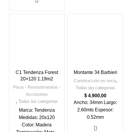
C1 Tendenza Forest
Montante 34 Barbieri
20×120 1.19m2
Construcción en seco
,
Pisos - Revestimientos -
Todas las categorias
Accesorios
$
4.900,00
,
Todas las categorias
Ancho: 34mm Largo:
2.60mts Espesor:
Marca: Tendenza
0.52mm
Medidas: 20x120
Color: Madera