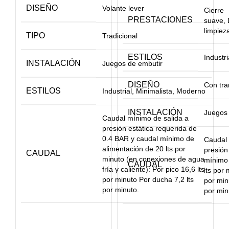
DISEÑO
Volante lever
Cierre
PRESTACIONES
suave, 
limpiez
TIPO
Tradicional
ESTILOS
Industri
INSTALACIÓN
Juegos de embutir
DISEÑO
Con tra
ESTILOS
Industrial, Minimalista, Moderno
INSTALACIÓN
Juegos 
Caudal mínimo de salida a
presión estática requerida de
0.4 BAR y caudal mínimo de
Caudal 
alimentación de 20 lts por
presión
CAUDAL
minuto (en conexiones de agua
mínimo 
CAUDAL
fría y caliente): Por pico 16,6 lts
lts por 
por minuto Por ducha 7,2 lts
por min
por minuto.
por min