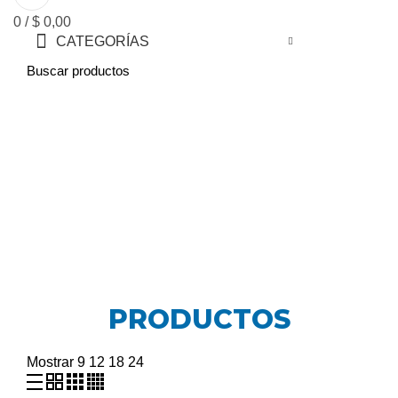
0
/
$
0,00
CATEGORÍAS
Precios de Materiales de
Construcción
AÑOS GARANTIZANDO LA MAYOR CALIDAD AL
MEJOR PRECIO
PRODUCTOS
Mostrar
9
12
18
24