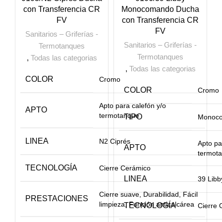
con Transferencia CR
Monocomando Ducha
FV
con Transferencia CR
FV
Sanitarios – Griferías -
Sanitarios – Griferías -
Termotanques
Termotanques
,
Todas las categorias
,
Todas las categorias
COLOR
Cromo
COLOR
Cromo
Apto para calefón y/o
APTO
termotanque
TIPO
Monoc
LINEA
N2 Ciprés
Apto pa
APTO
termot
TECNOLOGÍA
Cierre Cerámico
LINEA
39 Lib
Cierre suave, Durabilidad, Fácil
PRESTACIONES
limpieza, Función anticalcárea
TECNOLOGÍA
Cierre 