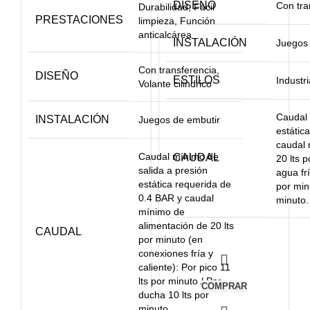
DISEÑO
Con tra
Durabilidad, Fácil
PRESTACIONES
limpieza, Función
anticalcárea
INSTALACIÓN
Juegos 
Con transferencia,
DISEÑO
ESTILOS
Industri
Volante cilindrico
Caudal 
INSTALACIÓN
Juegos de embutir
estátic
caudal 
Caudal mínimo de
CAUDAL
20 lts 
salida a presión
agua frí
estática requerida de
por min
0.4 BAR y caudal
minuto.
mínimo de
alimentación de 20 lts
CAUDAL
por minuto (en
conexiones fría y
caliente): Por pico 11
lts por minuto / Por
COMPRAR
ducha 10 lts por
minuto