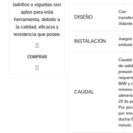
ladrillos o viguetas son
Con
aptos para esta
DISEÑO
transfe
herramienta, debido a
Volante 
la calidad, eficacia y
resistencia que posee.
Juegos
INSTALACIÓN
embutir
COMPRAR
Caudal
de sali
presión
requeri
BAR y 
mínimo
CAUDAL
aliment
20 lts p
Por pico
por min
ducha 6
minuto.