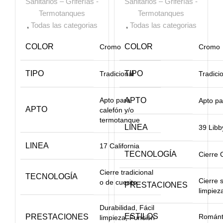
Sanitarios – Griferías -
Sanitarios – Griferías -
Termotanques
Termotanques
,
Todas las categorias
,
Todas las categorias
COLOR
COLOR
Cromo
Cromo
TIPO
TIPO
Tradicional
Tradici
Apto para
APTO
Apto pa
APTO
calefón y/o
termotanque
LINEA
39 Libb
LINEA
17 California
TECNOLOGÍA
Cierre 
Cierre tradicional
TECNOLOGÍA
Cierre 
o de cuerito
PRESTACIONES
limpiez
Durabilidad, Fácil
ESTILOS
PRESTACIONES
Románti
limpieza, Función