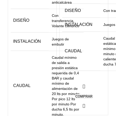
anticalcárea
DISEÑO
Con tra
Con
DISEÑO
transferencia,
INSTALACIÓN
Juegos 
Volante cilindrico
Caudal 
Juegos de
INSTALACIÓN
estátic
embutir
mínimo 
CAUDAL
minuto 
Caudal mínimo
caliente
de salida a
ducha 7
presión estática
requerida de 0,4
BAR y caudal
mínimo de
CAUDAL
alimentación de
20 lts por minuto:
COMPRAR
Por pico 12 lts
por minuto Por
ducha 6,5 lts por
minuto.