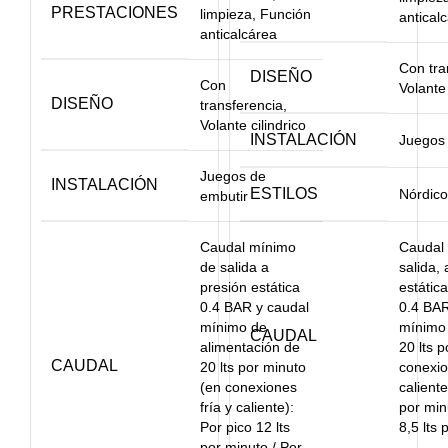
PRESTACIONES
limpieza, Función
antical
anticalcárea
Con tra
DISEÑO
Con
Volante
DISEÑO
transferencia,
Volante cilindrico
INSTALACIÓN
Juegos 
Juegos de
INSTALACIÓN
ESTILOS
Nórdico
embutir
Caudal mínimo
Caudal
de salida a
salida, 
presión estática
estátic
0.4 BAR y caudal
0.4 BAR
mínimo de
mínimo 
CAUDAL
alimentación de
20 lts 
CAUDAL
20 lts por minuto
conexio
(en conexiones
caliente
fría y caliente):
por min
Por pico 12 lts
8,5 lts 
por minuto / Por