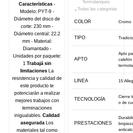
Termotanques
Características
-
,
Todas las categorias
Modelo: PYT-9 -
Diámetro del disco de
COLOR
Cromo
corte: 230 mm -
Diámetro central: 22.2
TIPO
Tradici
mm - Material:
Diamantado -
Apto pa
Unidades por paquete:
APTO
calefón
1
Trabajá sin
termot
limitaciones
La
resistencia y calidad de
LINEA
15 Alle
este producto te
potenciarán a realizar
Cierre t
TECNOLOGÍA
mejores trabajos con
o de cu
terminaciones
inigualables.
Calidad
Durabili
asegurada
Los
PRESTACIONES
limpiez
antical
materiales tal como