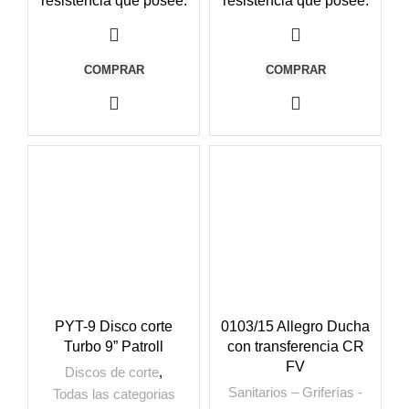
resistencia que posee.
resistencia que posee.
COMPRAR
COMPRAR
PYT-9 Disco corte
0103/15 Allegro Ducha
Turbo 9” Patroll
con transferencia CR
FV
Discos de corte
,
Sanitarios – Griferías -
Todas las categorias