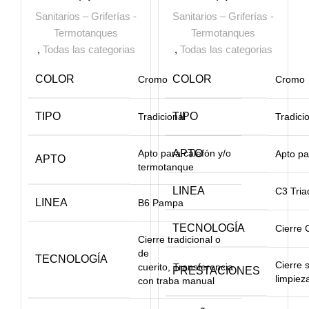
Sanitarios – Griferías -
Sanitarios – Griferías -
Termotanques
Termotanques
,
Todas las categorias
,
Todas las categorias
COLOR
COLOR
Cromo
Cromo
TIPO
TIPO
Tradicional
Tradici
Apto para calefón y/o
APTO
Apto pa
APTO
termotanque
LINEA
C3 Tria
LINEA
B6 Pampa
TECNOLOGÍA
Cierre 
Cierre tradicional o
de
TECNOLOGÍA
Cierre 
cuerito, Transferencia
PRESTACIONES
limpiez
con traba manual