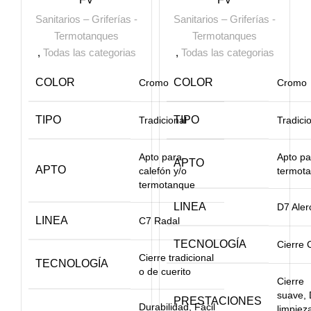
Sanitarios – Griferías -
Sanitarios – Griferías -
Termotanques
Termotanques
,
Todas las categorias
,
Todas las categorias
COLOR
COLOR
Cromo
Cromo
TIPO
TIPO
Tradicional
Tradici
Apto para
Apto pa
APTO
APTO
calefón y/o
termot
termotanque
LINEA
D7 Aler
LINEA
C7 Radal
TECNOLOGÍA
Cierre 
Cierre tradicional
TECNOLOGÍA
o de cuerito
Cierre
suave, 
PRESTACIONES
Durabilidad, Fácil
limpiez