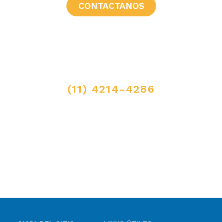
CONTACTANOS
LLAMANOS
(11) 4214-4286
MAIL
ventas@elpimpollo.com.ar