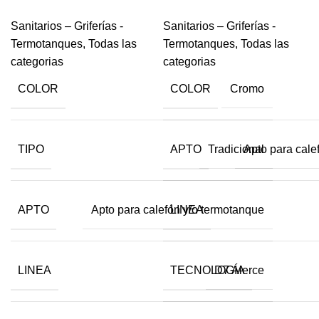
Sanitarios – Griferías -
Sanitarios – Griferías -
Termotanques
,
Todas las
Termotanques
,
Todas las
categorias
categorias
COLOR
COLOR
Cromo
TIPO
APTO
Tradicional
Apto para cale
APTO
LINEA
Apto para calefón y/o termotanque
LINEA
TECNOLOGÍA
D7 Alerce