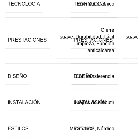
TECNOLOGÍA
TECNOLOGÍA
Cierre Cerámico
Cierre
suave, Durabilidad, Fácil
suave
PRESTACIONES
PRESTACIONES
limpieza, Función
anticalcárea
DISEÑO
DISEÑO
Con transferencia
INSTALACIÓN
INSTALACIÓN
Juegos de embutir
ESTILOS
ESTILOS
Minimalista, Nórdico