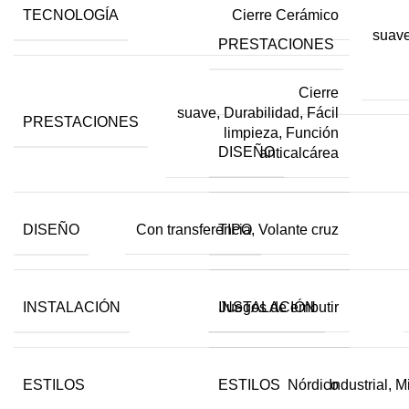
TECNOLOGÍA
Cierre Cerámico
suave
PRESTACIONES
Cierre
suave, Durabilidad, Fácil
PRESTACIONES
limpieza, Función
DISEÑO
anticalcárea
DISEÑO
TIPO
Con transferencia, Volante cruz
INSTALACIÓN
INSTALACIÓN
Juegos de embutir
ESTILOS
ESTILOS
Nórdico
Industrial, 