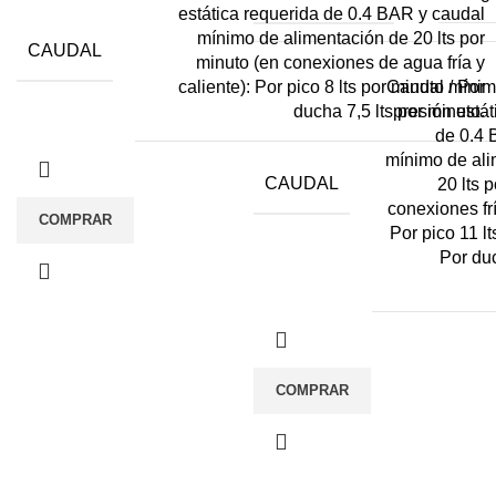
estática requerida de 0.4 BAR y caudal
mínimo de alimentación de 20 lts por
CAUDAL
minuto (en conexiones de agua fría y
Caudal mínimo
caliente): Por pico 8 lts por minuto / Por
presión estát
ducha 7,5 lts por minuto.
de 0.4 
mínimo de ali
CAUDAL
20 lts 
conexiones frí
COMPRAR
Por pico 11 lt
Por duc
COMPRAR