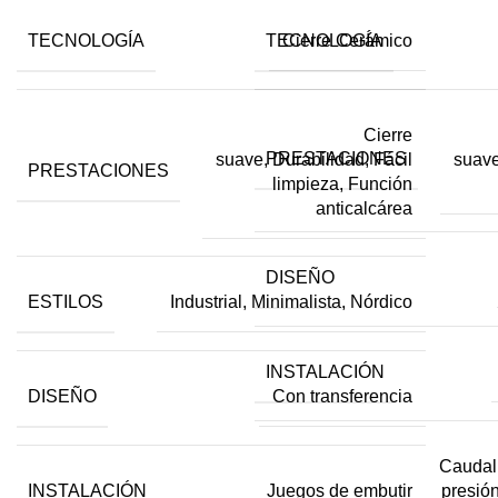
TECNOLOGÍA
TECNOLOGÍA
Cierre Cerámico
Cierre
PRESTACIONES
suave, Durabilidad, Fácil
suave
PRESTACIONES
limpieza, Función
anticalcárea
DISEÑO
ESTILOS
Industrial, Minimalista, Nórdico
INSTALACIÓN
DISEÑO
Con transferencia
Caudal
INSTALACIÓN
presión
Juegos de embutir