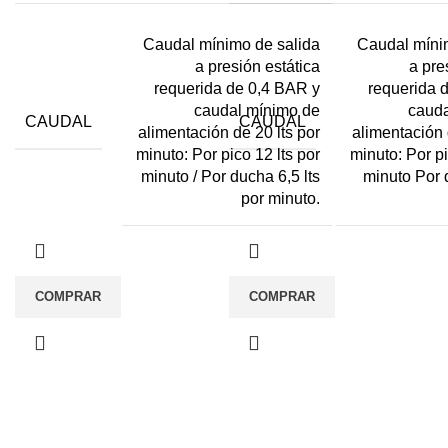
Caudal mínimo de salida
Caudal míni
a presión estática
a pre
requerida de 0,4 BAR y
requerida 
caudal mínimo de
cauda
CAUDAL
CAUDAL
alimentación de 20 lts por
alimentación 
minuto: Por pico 12 lts por
minuto: Por pi
minuto / Por ducha 6,5 lts
minuto Por 
por minuto.
COMPRAR
COMPRAR