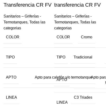
Transferencia CR FV
transferencia CR FV
Sanitarios – Griferías -
Sanitarios – Griferías -
Termotanques
,
Todas las
Termotanques
,
Todas las
categorias
categorias
COLOR
COLOR
Cromo
TIPO
TIPO
Tradicional
APTO
Apto par
Apto para calefón y/o termotanque
APTO
LINEA
C3 Triades
LINEA