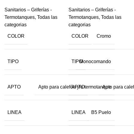
Sanitarios – Griferías -
Sanitarios – Griferías -
Termotanques
,
Todas las
Termotanques
,
Todas las
categorias
categorias
COLOR
COLOR
Cromo
TIPO
TIPO
Monocomando
APTO
APTO
Apto para calefón y/o termotanque
Apto para cale
LINEA
LINEA
B5 Puelo