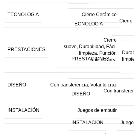
TECNOLOGÍA
Cierre Cerámico
Cierre 
TECNOLOGÍA
Cierre
suave, Durabilidad, Fácil
PRESTACIONES
Durab
limpieza, Función
PRESTACIONES
limpi
anticalcárea
DISEÑO
Con transferencia, Volante cruz
Con transferen
DISEÑO
INSTALACIÓN
Juegos de embutir
INSTALACIÓN
Juego