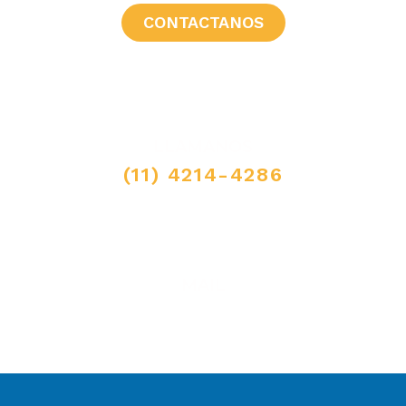
CONTACTANOS
LLAMANOS
(11) 4214-4286
MAIL
ventas@elpimpollo.com.ar