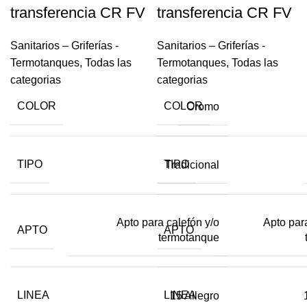
transferencia CR FV
transferencia CR FV
Sanitarios – Griferías -
Sanitarios – Griferías -
Termotanques
,
Todas las
Termotanques
,
Todas las
categorias
categorias
COLOR
COLOR
Cromo
TIPO
TIPO
Tradicional
Apto para calefón y/o
Apto par
APTO
APTO
termotanque
LINEA
LINEA
15 Allegro