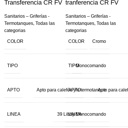
Transferencia CR FV
tranferencia CR FV
Sanitarios – Griferías -
Sanitarios – Griferías -
Termotanques
,
Todas las
Termotanques
,
Todas las
categorias
categorias
COLOR
COLOR
Cromo
TIPO
TIPO
Monocomando
APTO
APTO
Apto para calefón y/o termotanque
Apto para cale
LINEA
LINEA
39 Libby Monocomando