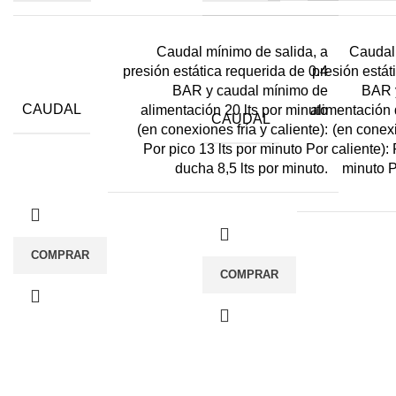
Caudal mínimo de salida, a
Caudal
presión estática requerida de 0.4
presión estát
BAR y caudal mínimo de
BAR 
CAUDAL
alimentación 20 lts por minuto
alimentación 
CAUDAL
(en conexiones fría y caliente):
(en conex
Por pico 13 lts por minuto Por
caliente): 
ducha 8,5 lts por minuto.
minuto P
COMPRAR
COMPRAR