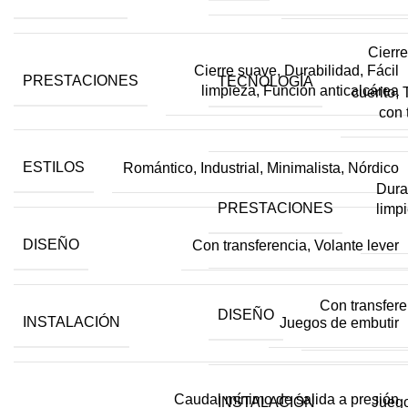
Cierre
Cierre suave, Durabilidad, Fácil
PRESTACIONES
TECNOLOGÍA
limpieza, Función anticalcárea
cuerito,
con 
ESTILOS
Romántico, Industrial, Minimalista, Nórdico
Durab
PRESTACIONES
limp
DISEÑO
Con transferencia, Volante lever
Con transfere
DISEÑO
INSTALACIÓN
Juegos de embutir
Caudal mínimo de salida a presión
INSTALACIÓN
Juego