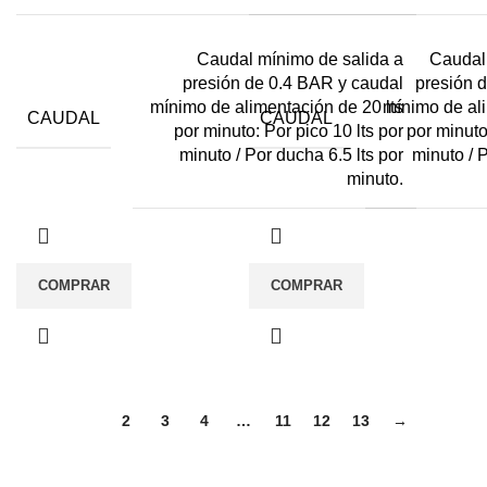
Caudal mínimo de salida a
Caudal
presión de 0.4 BAR y caudal
presión 
mínimo de alimentación de 20 lts
mínimo de ali
CAUDAL
CAUDAL
por minuto: Por pico 10 lts por
por minuto
minuto / Por ducha 6.5 lts por
minuto / P
minuto.
COMPRAR
COMPRAR
1
2
3
4
…
11
12
13
→