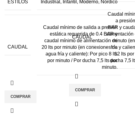
ESTILOS
Industrial, Infantil, Moderno, Nórdico
Caudal míni
a presión
Caudal mínimo de salida a presión
BAR y cauda
estática requerida de 0.4 BAR y
alimentación 
CAUDAL
caudal mínimo de alimentación de
minuto (e
CAUDAL
20 lts por minuto (en conexiones de
fría y calie
agua fría y caliente): Por pico 8 lts
12 lts por
por minuto / Por ducha 7,5 lts por
ducha 7,5 l
minuto.
COMPRAR
COMPRAR