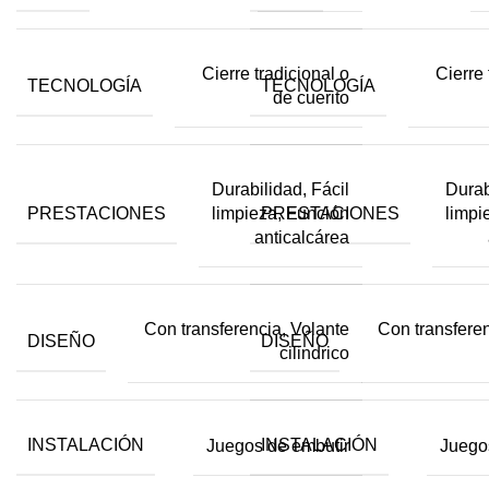
Cierre tradicional o
Cierre 
TECNOLOGÍA
TECNOLOGÍA
de cuerito
Durabilidad, Fácil
Durab
PRESTACIONES
PRESTACIONES
limpieza, Función
limpi
anticalcárea
Con transferencia, Volante
Con transferen
DISEÑO
DISEÑO
cilindrico
INSTALACIÓN
INSTALACIÓN
Juegos de embutir
Juego