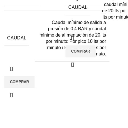
caudal míni
CAUDAL
de 20 lts por
lts por minut
Caudal mínimo de salida a
presión de 0.4 BAR y caudal
mínimo de alimentación de 20 lts
CAUDAL
por minuto: Por pico 10 lts por
minuto / Por ducha 6.5 lts por
COMPRAR
minuto.
COMPRAR