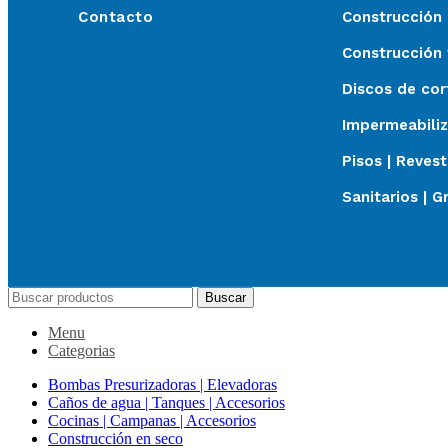
Contacto
Construcción
Construcción 
Discos de cor
Impermeabili
Pisos | Reves
Sanitarios | G
Buscar
Menu
Categorias
Bombas Presurizadoras | Elevadoras
Caños de agua | Tanques | Accesorios
Cocinas | Campanas | Accesorios
Construcción en seco