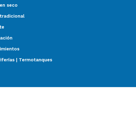
 en seco
tradicional
te
zación
timientos
riferías | Termotanques