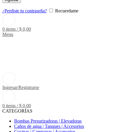
¿Perdiste tu contraseña?
Recuerdame
0
items
/
$
0,00
Menu
Ingresar/Registrarse
0
items
/
$
0,00
CATEGORÍAS
Bombas Presurizadoras | Elevadoras
Caños de agua | Tanques | Accesorios
Cocinas | Campanas | Accesorios