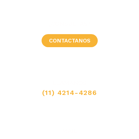
¿CONSULTAS?
CONTACTANOS
LLAMANOS
(11) 4214-4286
MAIL
ventas@elpimpollo.com.ar