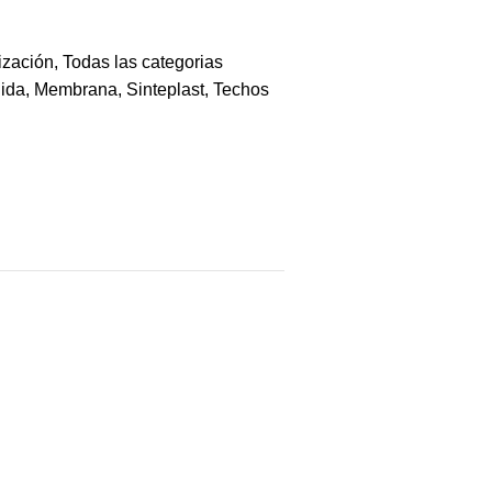
ización
,
Todas las categorias
uida
,
Membrana
,
Sinteplast
,
Techos