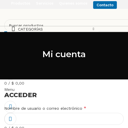
Productos
Servicios
Quienes somos
Contacto
CATEGORÍAS
BUSCAR
Favoritos
BUSCAR
Mi cuenta
Ingresar/Registrarse
0
/
$
0,00
Menu
ACCEDER
*
Nombre de usuario o correo electrónico
0
/
$
0,00