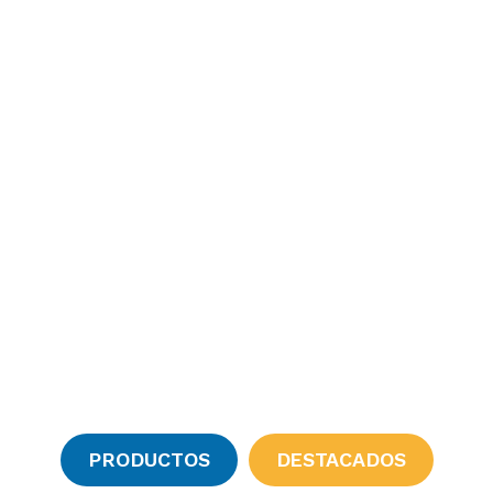
Corralón de
Materiales
DESDE 1964 OPERANDO CON MATERIALES
DE CONSTRUCIÓN DE LAS MARCAS MÁS
IMPORTANTES DEL MERCADO, PRECIOS
SÚPER COMPETITIVOS Y TRATO BIEN
PERSONALIZADO.
PRODUCTOS
DESTACADOS