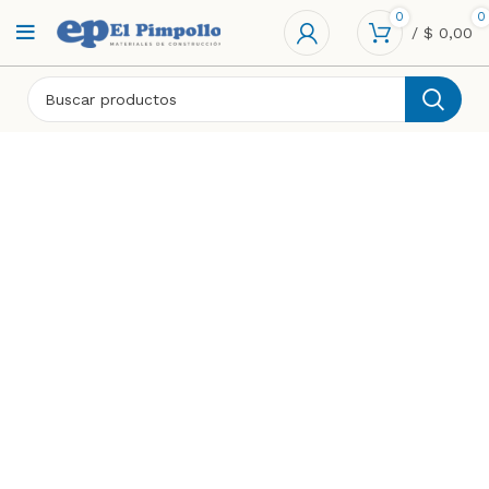
0
0
/
$
0,00