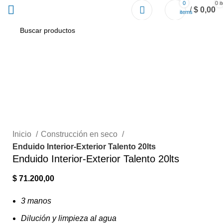
0
0
i
/
$
0,00
items
Sold out
Click to enlarge
Inicio
Construcción en seco
Enduido Interior-Exterior Talento 20lts
Enduido Interior-Exterior Talento 20lts
$
71.200,00
3 manos
Dilución y limpieza al agua