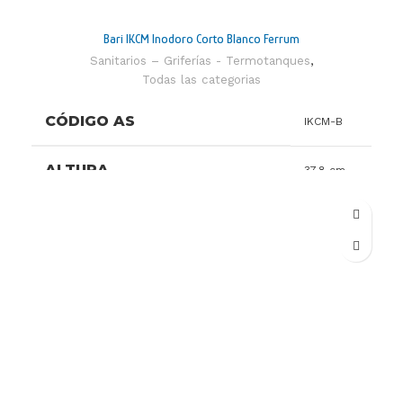
Bari IKCM Inodoro Corto Blanco Ferrum
Sanitarios – Griferías - Termotanques
,
Todas las categorias
CÓDIGO AS
IKCM-B
ALTURA
37,8 cm
ANCHO
35,5 cm
PROFUNDIDAD
51,1 cm
DESCARGA PARCIAL
3
DESCARGA TOTAL
6