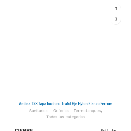
ALTURA
35,9 CM
ANCHO
35,2 CM
PROFUNDIDAD
49,6 CM
GARANTIA
10 años
Porcelana
MATERIAL
Sanitaria
ORIGEN
Argentina
Andina TSX Tapa Inodoro Traful Hje Nylon Blanco Ferrum
PESO
12,5 KG
Sanitarios – Griferías - Termotanques
,
Todas las categorias
TIPO DE INSTALACIÓN
Pedestal
CIERRE
Estándar