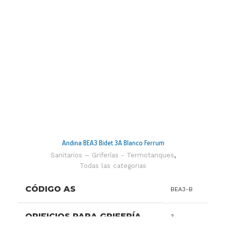
Cierre tradicional o de
TECNOLOGÍA
cuerito, Transferencia con traba
manual
Durabilidad, Fácil
PRESTACIONES
limpieza, Función anticalcárea
Con transferencia, Volante
DISEÑO
cilindrico
INSTALACIÓN
Juegos de embutir
Caudal mínimo de salida a presión
estática requerida de 0.4 BAR y
Andina BEA3 Bidet 3A Blanco Ferrum
caudal mínimo de alimentación de
CAUDAL
20 lts por minuto (en conexiones
Sanitarios – Griferías - Termotanques
,
fría y caliente): Por pico 11 lts por
Todas las categorias
minuto / Por ducha 10 lts por
minuto
CÓDIGO AS
BEA3-B
ORIFICIOS PARA GRIFERÍA
3