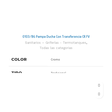
0103/B6 Pampa Ducha Con Transferencia CR FV
Sanitarios – Griferías - Termotanques
,
Todas las categorias
COLOR
Cromo
TIPO
Tradicional
APTO
Apto para calefón y/o termotanque
LINEA
B6 Pampa