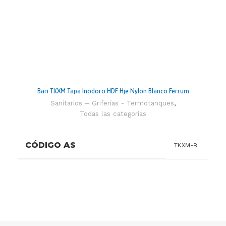
GARANTIA
10 años
Porcelana
MATERIAL
Sanitaria
ORIGEN
Argentina
PESO
Bari TKXM Tapa Inodoro HDF Hje Nylon Blanco Ferrum
18,62 KG
Sanitarios – Griferías - Termotanques
,
Todas las categorias
Corto
TIPO DE INSTALACIÓN
Pedestal
- Embutir
CÓDIGO AS
TKXM-B
TIPO FUNCIONAMIENTO
Arrastre
CIERRE
Estándar
COLOR
Blanco
GARANTIA
1 año
Componentes