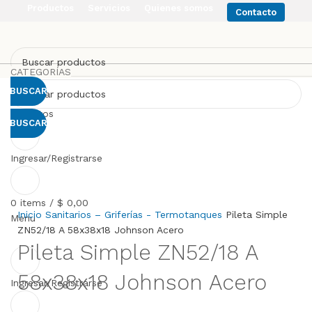
Productos
Servicios
Quienes somos
Contacto
CATEGORÍAS
BUSCAR
Favoritos
BUSCAR
Ingresar/Registrarse
Click to enlarge
0
items
/
$
0,00
Inicio
Sanitarios – Griferías - Termotanques
Pileta Simple
Menu
ZN52/18 A 58x38x18 Johnson Acero
Pileta Simple ZN52/18 A
58x38x18 Johnson Acero
Ingresar/Registrarse