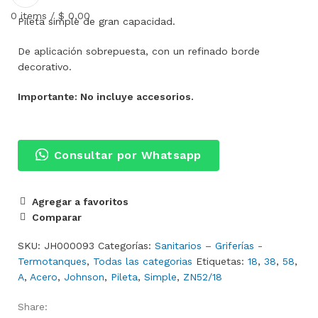
0
items
/
$
0,00
Pileta simple de gran capacidad.
De aplicación sobrepuesta, con un refinado borde
decorativo.
Importante: No incluye accesorios.
Consultar por Whatsapp
Agregar a favoritos
Comparar
SKU:
JH000093
Categorías:
Sanitarios – Griferías -
Termotanques
,
Todas las categorias
Etiquetas:
18
,
38
,
58
,
A
,
Acero
,
Johnson
,
Pileta
,
Simple
,
ZN52/18
Share: