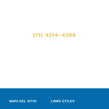
LLAMANOS
(11) 4214-4286
MAIL
ventas@elpimpollo.com.ar
MAPA DEL SITIO
LINKS ÚTILES