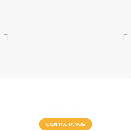
HERRAJE
Plástico
Madera
MATERIAL
(HDF)
Fijación
TIPO DE INSTALACIÓN
superior
COLOR
Blanco
¿CONSULTAS?
CONTACTANOS