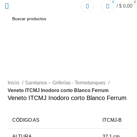
0
0
/
$
0,00
Click to enlarge
Inicio
Sanitarios – Griferías - Termotanques
Veneto ITCMJ Inodoro corto Blanco Ferrum
Veneto ITCMJ Inodoro corto Blanco Ferrum
CÓDIGO AS
ITCMJ-B
ALTURA
37,1 cm