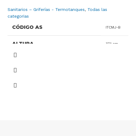
Sanitarios – Griferías - Termotanques
,
Todas las
categorias
CÓDIGO AS
ITCMJ-B
ALTURA
37,1 cm
ANCHO
37,3 cm
PROFUNDIDAD
51,3 cm
DESCARGA PARCIAL
3
DESCARGA TOTAL
6
GARANTIA
10 años