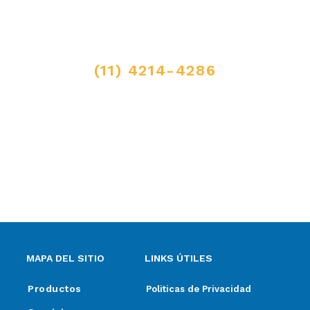
LLAMANOS
(11) 4214-4286
MAIL
ventas@elpimpollo.com.ar
MAPA DEL SITIO
LINKS ÚTILES
Productos
Politicas de Privacidad