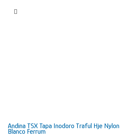
Plástico
MATERIAL
(PP)
Fijación
TIPO DE INSTALACIÓN
superior
COLOR
Blanco
Andina TSX Tapa Inodoro Traful Hje Nylon
Blanco Ferrum