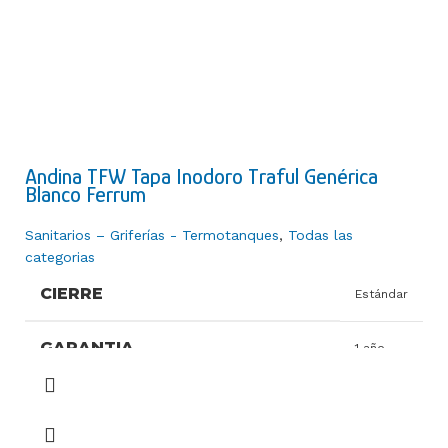
SEGMENTO
Económico
Corto
TIPO DE INSTALACIÓN
Colgar
TIPO FUNCIONAMIENTO
Sifónico
Andina TFW Tapa Inodoro Traful Genérica
VOLUMEN
0,06
Blanco Ferrum
VOLUMEN UNIDAD
M3
Sanitarios – Griferías - Termotanques
,
Todas las
categorias
COLOR
Blanco
CIERRE
Estándar
GARANTIA
1 año
HERRAJE
Plástico