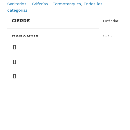
Sanitarios – Griferías - Termotanques
,
Todas las
categorias
CIERRE
Estándar
GARANTIA
1 año
HERRAJE
Plástico
MATERIAL
MDF
Fijación
TIPO DE INSTALACIÓN
superior
COLOR
Blanco