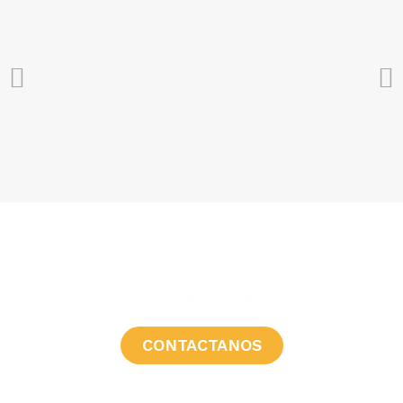
Porcelana
MATERIAL
Sanitaria
ORIGEN
Argentina
PESO
17,55 KG
Corto
TIPO DE INSTALACIÓN
Pedestal
- Embutir
TIPO FUNCIONAMIENTO
Arrastre
COLOR
Blanco
¿CONSULTAS?
CONTACTANOS