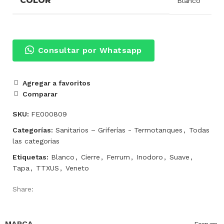
COLOR
Blanco
Consultar por Whatsapp
Agregar a favoritos
Comparar
SKU:
FE000809
Categorías:
Sanitarios – Griferías - Termotanques
,
Todas
las categorias
Etiquetas:
Blanco
,
Cierre
,
Ferrum
,
Inodoro
,
Suave
,
Tapa
,
TTXUS
,
Veneto
Share:
INFORMACIÓN ADICIONAL
MARCA
Ferrum