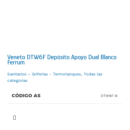
Veneto DTW6F Depósito Apoyo Dual Blanco
Ferrum
Sanitarios – Griferías - Termotanques
,
Todas las
categorias
CÓDIGO AS
DTW6F-B
ALTURA
37,4 cm
ANCHO
38,2 cm