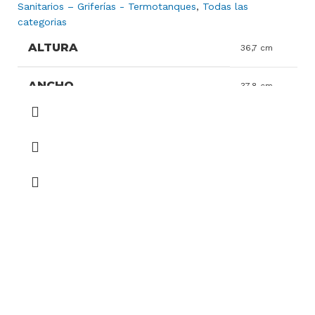
Sanitarios – Griferías - Termotanques
,
Todas las
categorias
ALTURA
36,7 cm
ANCHO
37,8 cm
PROFUNDIDAD
49,5 cm
GARANTIA
10 años
Porcelana
MATERIAL
Sanitaria
ORIGEN
Argentina
PESO
14,77 Kg