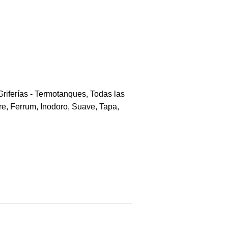
Griferías - Termotanques
,
Todas las
re
,
Ferrum
,
Inodoro
,
Suave
,
Tapa
,