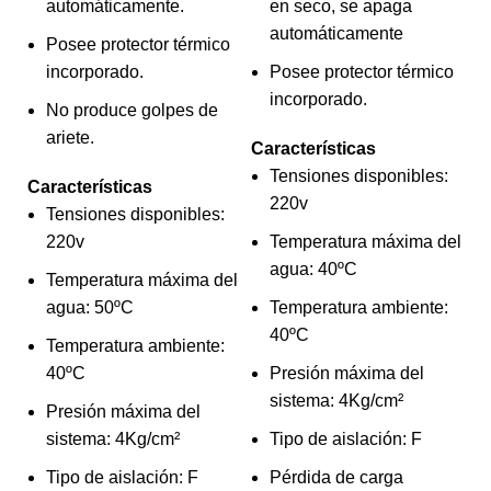
C
automáticamente.
en seco, se apaga
To
automáticamente
Posee protector térmico
$
incorporado.
Posee protector térmico
A
incorporado.
No produce golpes de
2
ariete.
Características
Tensiones disponibles:
Características
220v
Tensiones disponibles:
220v
Temperatura máxima del
agua: 40ºC
Temperatura máxima del
agua: 50ºC
Temperatura ambiente:
40ºC
Temperatura ambiente:
40ºC
Presión máxima del
sistema: 4Kg/cm²
Presión máxima del
sistema: 4Kg/cm²
Tipo de aislación: F
Tipo de aislación: F
Pérdida de carga