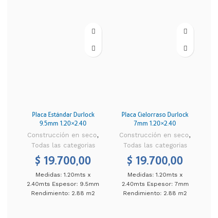
Placa Estándar Durlock
Placa Cielorraso Durlock
9.5mm 1.20×2.40
7mm 1.20×2.40
C
Construcción en seco
,
Construcción en seco
,
Todas las categorias
Todas las categorias
$
19.700,00
$
19.700,00
Medidas: 1.20mts x
Medidas: 1.20mts x
2.
2.40mts Espesor: 9.5mm
2.40mts Espesor: 7mm
Rendimiento: 2.88 m2
Rendimiento: 2.88 m2