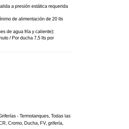
lida a presión estática requerida
nimo de alimentación de 20 lts
s de agua fría y caliente):
nuto / Por ducha 7,5 lts por
Griferías - Termotanques
,
Todas las
CR
,
Cromo
,
Ducha
,
FV
,
grifería
,