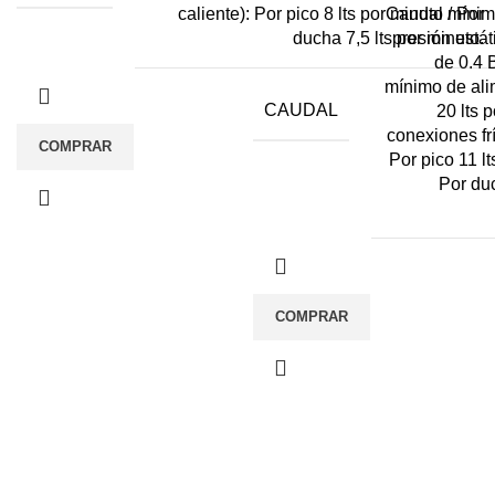
Caudal mínimo
caliente): Por pico 8 lts por minuto / Por
presión estát
ducha 7,5 lts por minuto.
de 0.4 
mínimo de ali
CAUDAL
20 lts 
conexiones frí
COMPRAR
Por pico 11 lt
Por duc
COMPRAR