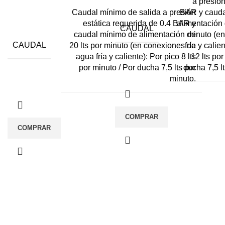
a presión
Caudal mínimo de salida a presión
BAR y cauda
estática requerida de 0.4 BAR y
alimentación 
CAUDAL
caudal mínimo de alimentación de
minuto (e
CAUDAL
20 lts por minuto (en conexiones de
fría y calie
agua fría y caliente): Por pico 8 lts
12 lts por
por minuto / Por ducha 7,5 lts por
ducha 7,5 l
minuto.
COMPRAR
COMPRAR