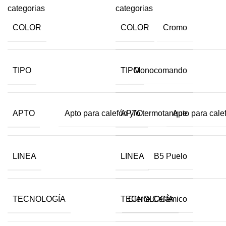
categorias
categorias
COLOR
COLOR
Cromo
TIPO
TIPO
Monocomando
APTO
APTO
Apto para calefón y/o termotanque
Apto para cale
LINEA
LINEA
B5 Puelo
TECNOLOGÍA
TECNOLOGÍA
Cierre Cerámico