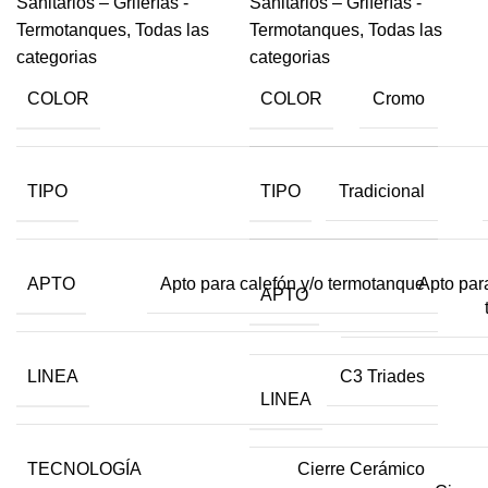
Sanitarios – Griferías -
Sanitarios – Griferías -
Termotanques
,
Todas las
Termotanques
,
Todas las
categorias
categorias
COLOR
COLOR
Cromo
TIPO
TIPO
Tradicional
APTO
Apto par
Apto para calefón y/o termotanque
APTO
LINEA
C3 Triades
LINEA
TECNOLOGÍA
Cierre Cerámico