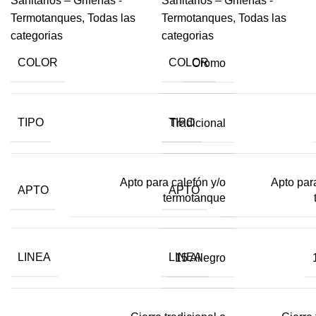
Sanitarios – Griferías -
Sanitarios – Griferías -
Termotanques
,
Todas las
Termotanques
,
Todas las
categorias
categorias
COLOR
COLOR
Cromo
TIPO
TIPO
Tradicional
Apto para calefón y/o
Apto par
APTO
APTO
termotanque
LINEA
LINEA
15 Allegro