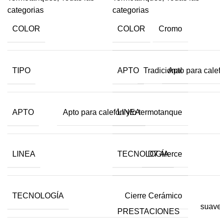
categorias
categorias
COLOR
COLOR
Cromo
TIPO
APTO
Tradicional
Apto para cale
APTO
LINEA
Apto para calefón y/o termotanque
LINEA
TECNOLOGÍA
D7 Alerce
TECNOLOGÍA
Cierre Cerámico
suave
PRESTACIONES