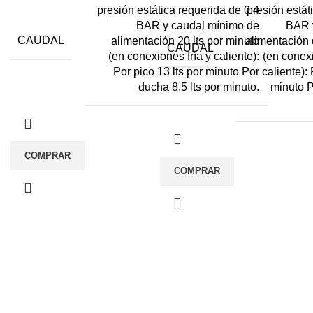
presión estática requerida de 0.4
presión estát
BAR y caudal mínimo de
BAR 
CAUDAL
alimentación 20 lts por minuto
alimentación 
CAUDAL
(en conexiones fría y caliente):
(en conex
Por pico 13 lts por minuto Por
caliente): 
ducha 8,5 lts por minuto.
minuto P
COMPRAR
COMPRAR