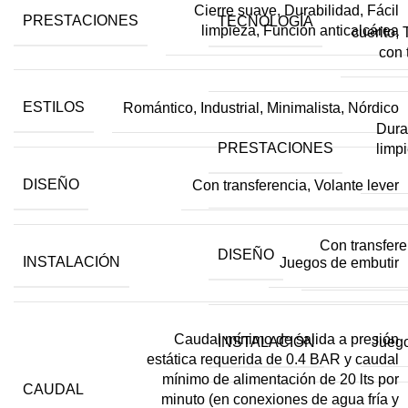
Cierre suave, Durabilidad, Fácil
PRESTACIONES
TECNOLOGÍA
limpieza, Función anticalcárea
cuerito,
con 
ESTILOS
Romántico, Industrial, Minimalista, Nórdico
Durab
PRESTACIONES
limp
DISEÑO
Con transferencia, Volante lever
Con transfere
DISEÑO
INSTALACIÓN
Juegos de embutir
Caudal mínimo de salida a presión
INSTALACIÓN
Juego
estática requerida de 0.4 BAR y caudal
mínimo de alimentación de 20 lts por
CAUDAL
minuto (en conexiones de agua fría y