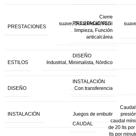
Cierre
PRESTACIONES
suave, Durabilidad, Fácil
suave
PRESTACIONES
limpieza, Función
anticalcárea
DISEÑO
ESTILOS
Industrial, Minimalista, Nórdico
INSTALACIÓN
DISEÑO
Con transferencia
Caudal
INSTALACIÓN
presión
Juegos de embutir
caudal míni
CAUDAL
de 20 lts por
lts por minut