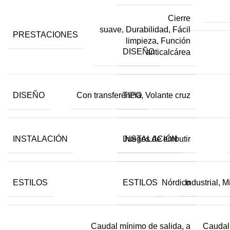
Cierre
suave, Durabilidad, Fácil
PRESTACIONES
limpieza, Función
DISEÑO
anticalcárea
DISEÑO
TIPO
Con transferencia, Volante cruz
INSTALACIÓN
INSTALACIÓN
Juegos de embutir
ESTILOS
ESTILOS
Nórdico
Industrial, 
Caudal mínimo de salida, a
Caudal