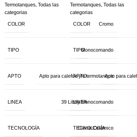
Termotanques
,
Todas las
Termotanques
,
Todas las
categorias
categorias
COLOR
COLOR
Cromo
TIPO
TIPO
Monocomando
APTO
APTO
Apto para calefón y/o termotanque
Apto para cale
LINEA
LINEA
39 Libby Monocomando
TECNOLOGÍA
TECNOLOGÍA
Cierre Cerámico