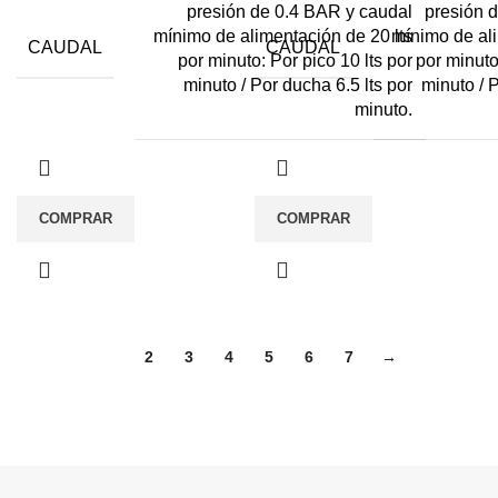
presión de 0.4 BAR y caudal
presión 
mínimo de alimentación de 20 lts
mínimo de ali
CAUDAL
CAUDAL
por minuto: Por pico 10 lts por
por minuto
minuto / Por ducha 6.5 lts por
minuto / P
minuto.
COMPRAR
COMPRAR
1
2
3
4
5
6
7
→