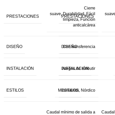
Cierre
suave, Durabilidad, Fácil
suave
PRESTACIONES
PRESTACIONES
limpieza, Función
anticalcárea
DISEÑO
DISEÑO
Con transferencia
INSTALACIÓN
INSTALACIÓN
Juegos de embutir
ESTILOS
ESTILOS
Minimalista, Nórdico
Caudal mínimo de salida a
Caudal