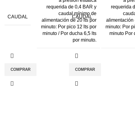
a presión estática
a pre
requerida de 0,4 BAR y
requerida 
caudal mínimo de
cauda
CAUDAL
CAUDAL
alimentación de 20 lts por
alimentación 
minuto: Por pico 12 lts por
minuto: Por pi
minuto / Por ducha 6,5 lts
minuto Por 
por minuto.
COMPRAR
COMPRAR