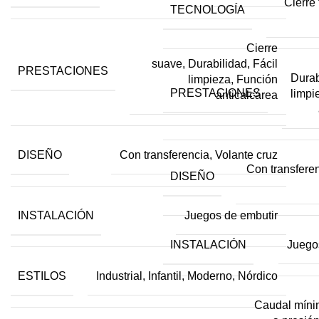
Cierre 
TECNOLOGÍA
Cierre
suave, Durabilidad, Fácil
PRESTACIONES
Durab
limpieza, Función
PRESTACIONES
limpi
anticalcárea
DISEÑO
Con transferencia, Volante cruz
Con transferen
DISEÑO
INSTALACIÓN
Juegos de embutir
INSTALACIÓN
Juego
ESTILOS
Industrial, Infantil, Moderno, Nórdico
Caudal míni