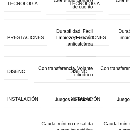
Cierre tradicional o
Cierre 
TECNOLOGÍA
TECNOLOGÍA
de cuerito
Durabilidad, Fácil
Durab
PRESTACIONES
PRESTACIONES
limpieza, Función
limpi
anticalcárea
Con transferencia, Volante
Con transferen
DISEÑO
DISEÑO
cilindrico
INSTALACIÓN
INSTALACIÓN
Juegos de embutir
Juego
Caudal mínimo de salida
Caudal míni