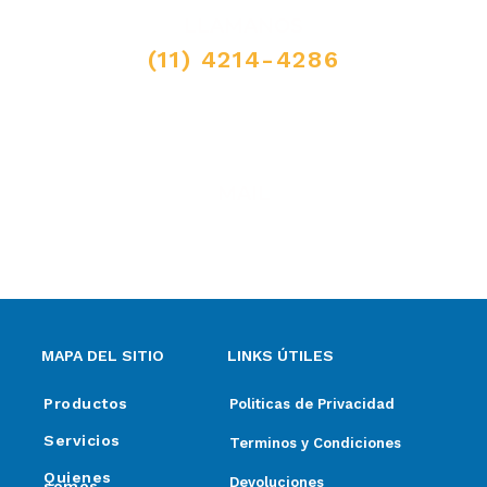
LLAMANOS
(11) 4214-4286
MAIL
ventas@elpimpollo.com.ar
MAPA DEL SITIO
LINKS ÚTILES
Productos
Politicas de Privacidad
Servicios
Terminos y Condiciones
Quienes
Devoluciones
somos