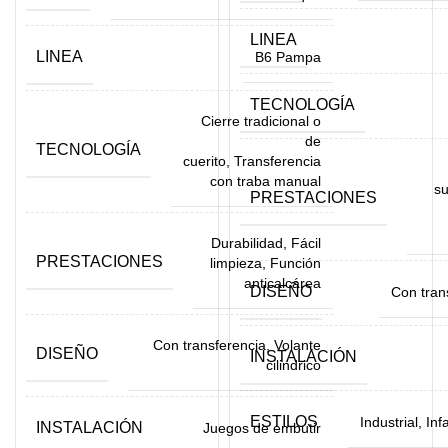
LINEA
LINEA
B6 Pampa
TECNOLOGÍA
Cierre tradicional o
de
TECNOLOGÍA
cuerito, Transferencia
con traba manual
su
PRESTACIONES
Durabilidad, Fácil
PRESTACIONES
limpieza, Función
anticalcárea
DISEÑO
Con tran
Con transferencia, Volante
DISEÑO
INSTALACIÓN
cilindrico
ESTILOS
Industrial, In
INSTALACIÓN
Juegos de embutir