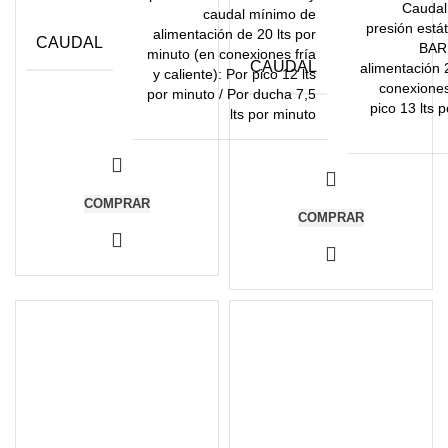
Caudal
caudal mínimo de
presión está
alimentación de 20 lts por
CAUDAL
BAR 
minuto (en conexiones fría
CAUDAL
alimentación 
y caliente): Por pico 12 lts
conexiones 
por minuto / Por ducha 7,5
pico 13 lts 
lts por minuto
COMPRAR
COMPRAR