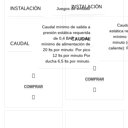
INSTALACIÓN
INSTALACIÓN
Juegos de embutir
Cauda
Caudal mínimo de salida a
estática r
presión estática requerida
mínimo d
de 0,4 BAR y caudal
CAUDAL
minuto (
CAUDAL
mínimo de alimentación de
caliente): 
20 lts por minuto: Por pico
12 lts por minuto Por
ducha 6,5 lts por minuto.
COMPRAR
COMPRAR