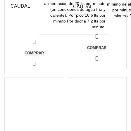
alimentación de 20 lts por minuto
mínimo de al
CAUDAL
CAUDAL
(en conexiones de agua fría y
por minuto
caliente): Por pico 16,6 lts por
minuto / 
minuto Por ducha 7,2 lts por
minuto.
COMPRAR
COMPRAR