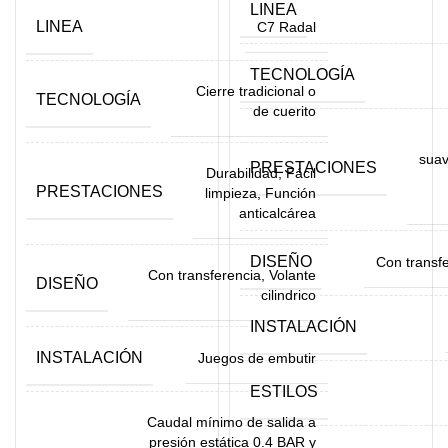
LINEA
LINEA
C7 Radal
TECNOLOGÍA
Cierre tradicional o
TECNOLOGÍA
de cuerito
suav
PRESTACIONES
Durabilidad, Fácil
PRESTACIONES
limpieza, Función
anticalcárea
DISEÑO
Con transfe
Con transferencia, Volante
DISEÑO
cilindrico
INSTALACIÓN
INSTALACIÓN
Juegos de embutir
ESTILOS
Caudal mínimo de salida a
presión estática 0.4 BAR y