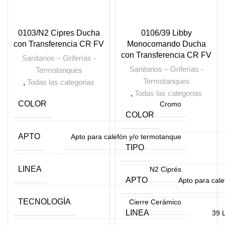
0103/N2 Cipres Ducha
0106/39 Libby
con Transferencia CR FV
Monocomando Ducha
con Transferencia CR FV
Sanitarios – Griferías -
Sanitarios – Griferías -
Termotanques
Termotanques
,
Todas las categorias
,
Todas las categorias
COLOR
Cromo
COLOR
APTO
Apto para calefón y/o termotanque
TIPO
LINEA
N2 Ciprés
APTO
Apto para cal
TECNOLOGÍA
Cierre Cerámico
LINEA
39 