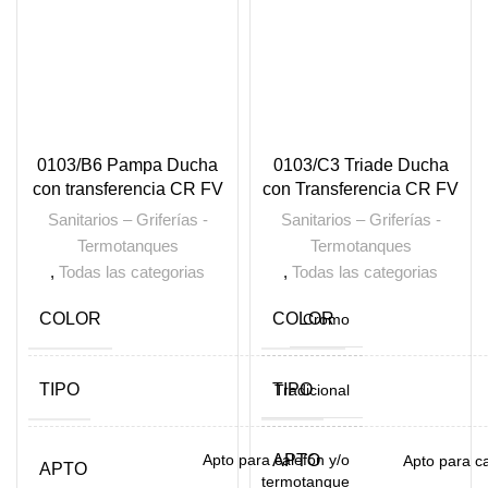
0103/B6 Pampa Ducha
0103/C3 Triade Ducha
con transferencia CR FV
con Transferencia CR FV
Sanitarios – Griferías -
Sanitarios – Griferías -
Termotanques
Termotanques
,
Todas las categorias
,
Todas las categorias
COLOR
COLOR
Cromo
TIPO
TIPO
Tradicional
Apto para calefón y/o
APTO
Apto para c
APTO
termotanque