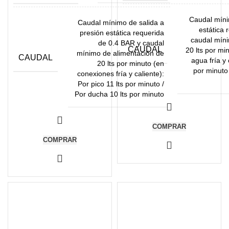
Caudal míni
Caudal mínimo de salida a
estática 
presión estática requerida
caudal míni
de 0.4 BAR y caudal
CAUDAL
20 lts por mi
mínimo de alimentación de
CAUDAL
agua fría y 
20 lts por minuto (en
por minuto 
conexiones fría y caliente):
Por pico 11 lts por minuto /
Por ducha 10 lts por minuto
COMPRAR
COMPRAR