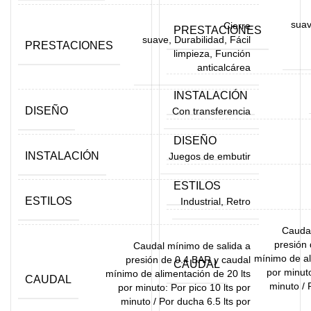
suav
Cierre
PRESTACIONES
suave, Durabilidad, Fácil
PRESTACIONES
limpieza, Función
anticalcárea
INSTALACIÓN
DISEÑO
Con transferencia
DISEÑO
INSTALACIÓN
Juegos de embutir
ESTILOS
ESTILOS
Industrial, Retro
Caudal
presión
Caudal mínimo de salida a
mínimo de al
presión de 0.4 BAR y caudal
CAUDAL
por minuto
mínimo de alimentación de 20 lts
CAUDAL
minuto / 
por minuto: Por pico 10 lts por
minuto / Por ducha 6.5 lts por