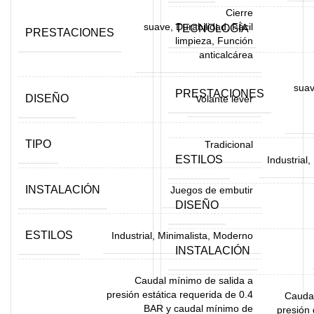
Cierre
suave, Durabilidad, Fácil
TECNOLOGÍA
PRESTACIONES
limpieza, Función
anticalcárea
suav
PRESTACIONES
DISEÑO
Volante lever
TIPO
Tradicional
ESTILOS
Industrial,
INSTALACIÓN
Juegos de embutir
DISEÑO
ESTILOS
Industrial, Minimalista, Moderno
INSTALACIÓN
Caudal mínimo de salida a
presión estática requerida de 0.4
Caudal
BAR y caudal mínimo de
presión