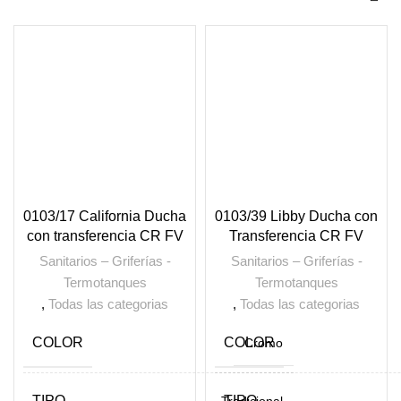
0103/17 California Ducha
0103/39 Libby Ducha con
con transferencia CR FV
Transferencia CR FV
Sanitarios – Griferías -
Sanitarios – Griferías -
Termotanques
Termotanques
,
Todas las categorias
,
Todas las categorias
COLOR
COLOR
Cromo
TIPO
TIPO