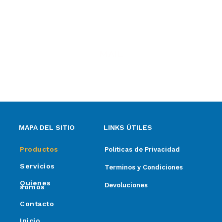
MAIL
ventas@elpimpollo.com.ar
MAPA DEL SITIO
LINKS ÚTILES
Productos
Politicas de Privacidad
Servicios
Terminos y Condiciones
Quienes
Devoluciones
somos
Contacto
Inicio