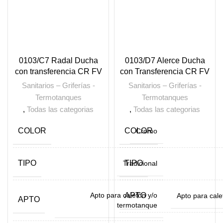
0103/C7 Radal Ducha
0103/D7 Alerce Ducha
con transferencia CR FV
con Transferencia CR FV
Sanitarios – Griferías -
Sanitarios – Griferías -
Termotanques
Termotanques
,
Todas las categorias
,
Todas las categorias
COLOR
COLOR
Cromo
TIPO
TIPO
Tradicional
Apto para calefón y/o
APTO
Apto para cal
APTO
termotanque