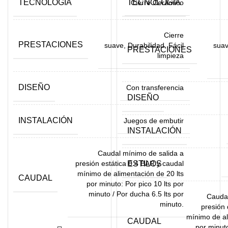
TECNOLOGÍA
TECNOLOGÍA
Cierre Cerámico
Cierre
PRESTACIONES
suave, Durabilidad, Fácil
suav
PRESTACIONES
limpieza
DISEÑO
Con transferencia
DISEÑO
INSTALACIÓN
Juegos de embutir
INSTALACIÓN
Caudal mínimo de salida a
presión estática 0.4 BAR y caudal
ESTILOS
mínimo de alimentación de 20 lts
CAUDAL
por minuto: Por pico 10 lts por
minuto / Por ducha 6.5 lts por
Caudal
minuto.
presión
mínimo de al
CAUDAL
por minuto