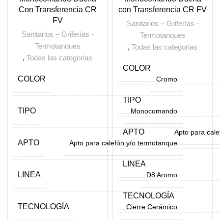
Con Transferencia CR
con Transferencia CR FV
FV
Sanitarios – Griferías -
Sanitarios – Griferías -
Termotanques
Termotanques
,
Todas las categorias
,
Todas las categorias
COLOR
COLOR
Cromo
TIPO
TIPO
Monocomando
APTO
Apto para cal
APTO
Apto para calefón y/o termotanque
LINEA
LINEA
D8 Aromo
TECNOLOGÍA
TECNOLOGÍA
Cierre Cerámico