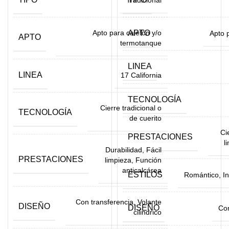
Tradicional
Apto para calefón y/o
APTO
Apto 
APTO
termotanque
LINEA
LINEA
17 California
TECNOLOGÍA
Cierre tradicional o
TECNOLOGÍA
de cuerito
Ci
PRESTACIONES
l
Durabilidad, Fácil
PRESTACIONES
limpieza, Función
anticalcárea
ESTILOS
Romántico, Ind
Con transferencia, Volante
DISEÑO
DISEÑO
Con
cilindrico