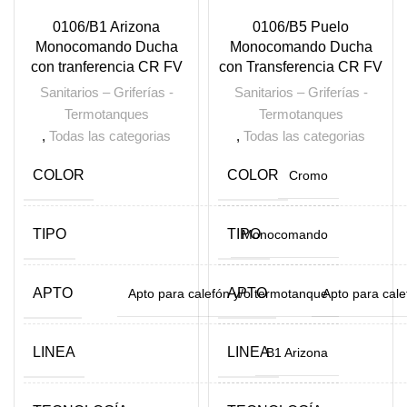
0106/B1 Arizona
0106/B5 Puelo
Monocomando Ducha
Monocomando Ducha
con tranferencia CR FV
con Transferencia CR FV
Sanitarios – Griferías -
Sanitarios – Griferías -
Termotanques
Termotanques
,
Todas las categorias
,
Todas las categorias
COLOR
COLOR
Cromo
TIPO
TIPO
Monocomando
APTO
APTO
Apto para calefón y/o termotanque
Apto para cal
LINEA
LINEA
B1 Arizona