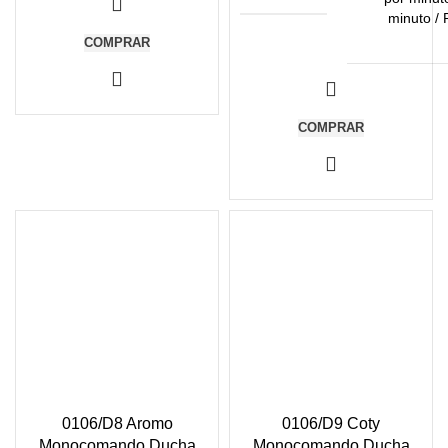
minuto / 
COMPRAR
COMPRAR
0106/D8 Aromo
0106/D9 Coty
Monocomando Ducha
Monocomando Ducha