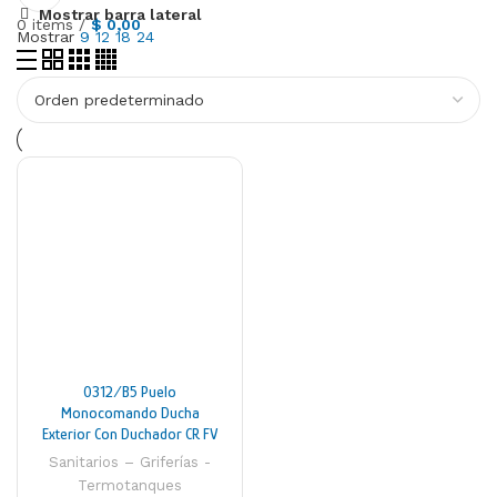
Mostrar barra lateral
0
items
/
$
0,00
Mostrar
9
12
18
24
0312/B5 Puelo
Monocomando Ducha
Exterior Con Duchador CR FV
Sanitarios – Griferías -
Termotanques