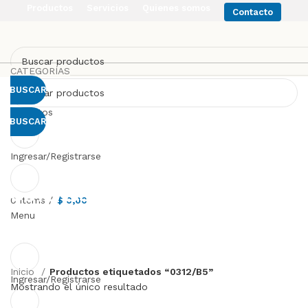
Productos
Servicios
Quienes somos
Contacto
CATEGORÍAS
BUSCAR
Favoritos
BUSCAR
Ingresar/Registrarse
0312/B5
0
items
/
$
0,00
Menu
Inicio
Productos etiquetados “0312/B5”
Ingresar/Registrarse
Mostrando el único resultado