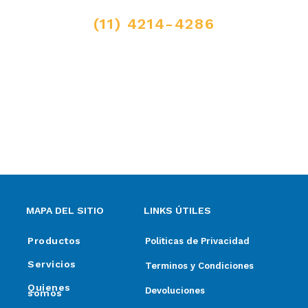
LLAMANOS
(11) 4214-4286
MAIL
ventas@elpimpollo.com.ar
MAPA DEL SITIO
LINKS ÚTILES
Productos
Politicas de Privacidad
Servicios
Terminos y Condiciones
Quienes
Devoluciones
somos