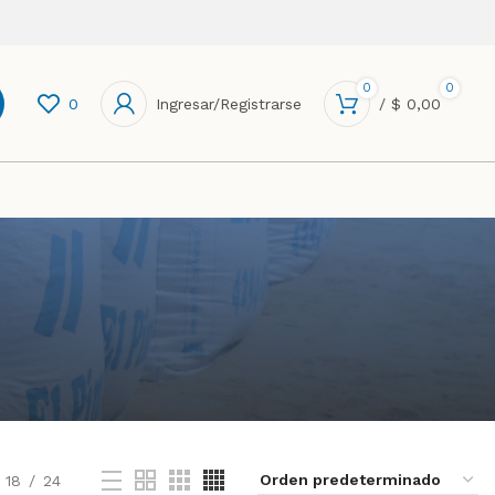
0
0
0
Ingresar/Registrarse
/
$
0,00
18
24