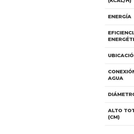
(KCAL/H)
ENERGÍA
EFICIENC
ENERGÉT
UBICACI
CONEXIÓ
AGUA
DIÁMETRO
ALTO TO
(CM)