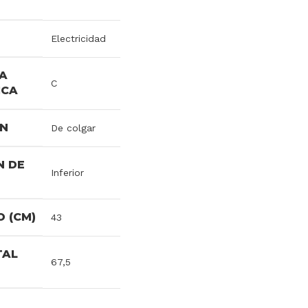
Electricidad
IA
C
ICA
ÓN
De colgar
N DE
Inferior
 (CM)
43
TAL
67,5