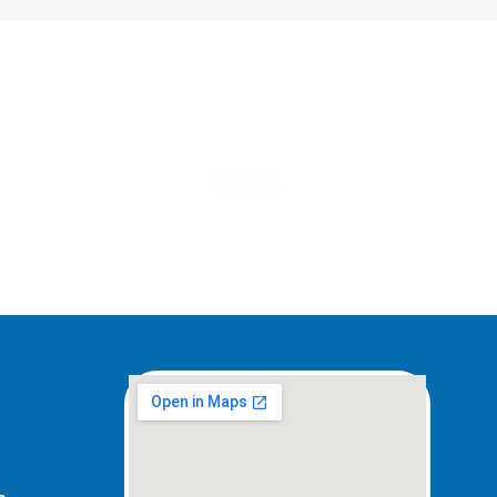
MAIL
ventas@elpimpollo.com.ar