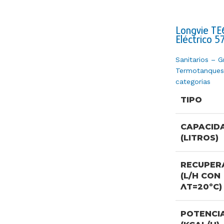
Longvie T
Eléctrico 5
Sanitarios – Gr
Termotanques
categorias
TIPO
CAPACID
(LITROS)
RECUPER
(L/H CON
ɅT=20ºC)
POTENCI