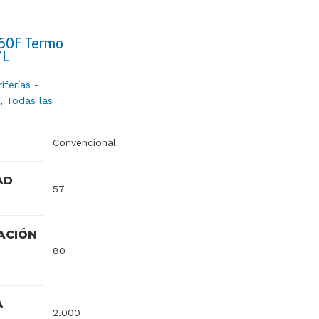
E60F Termo
7L
iferías -
,
Todas las
Convencional
AD
57
ACIÓN
80
A
2.000