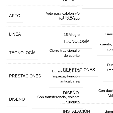
Apto para calefón y/o
APTO
LINEA
termotanque
LINEA
Cierr
15 Allegro
TECNOLOGÍA
cuerito,
con
Cierre tradicional o
TECNOLOGÍA
de cuerito
Dur
PRESTACIONES
lim
Durabilidad, Fácil
PRESTACIONES
limpieza, Función
anticalcárea
Con duch
DISEÑO
Vol
Con transferencia, Volante
DISEÑO
cilindrico
INSTALACIÓN
Jueg