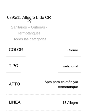
0295/15 Allegro Bide CR
FV
Sanitarios – Griferías -
Termotanques
,
Todas las categorias
COLOR
Cromo
TIPO
Tradicional
Apto para calefón y/o
APTO
termotanque
LINEA
15 Allegro