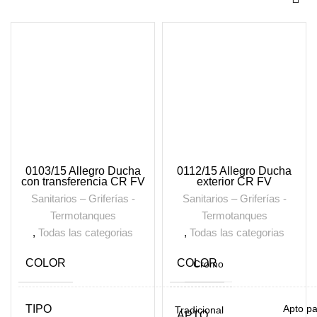
0103/15 Allegro Ducha
0112/15 Allegro Ducha
con transferencia CR FV
exterior CR FV
Sanitarios – Griferías -
Sanitarios – Griferías -
Termotanques
Termotanques
,
Todas las categorias
,
Todas las categorias
COLOR
COLOR
Cromo
TIPO
Apto pa
Tradicional
APTO