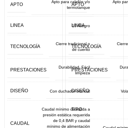
Apto para calefón y/o
Apto par
APTO
APTO
termotanque
LINEA
LINEA
15 Allegro
Cierre tradicional o
Cierre
TECNOLOGÍA
TECNOLOGÍA
de cuerito
Durabilidad, Fácil
Dura
PRESTACIONES
PRESTACIONES
limpieza
DISEÑO
DISEÑO
Con duchador manual
Vola
Caudal mínimo de salida a
TIPO
presión estática requerida
de 0,4 BAR y caudal
CAUDAL
mínimo de alimentación
Caudal mínimo