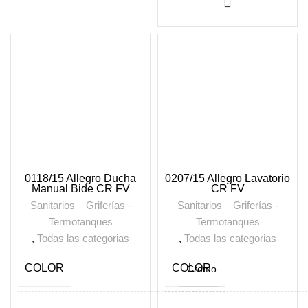
0118/15 Allegro Ducha
0207/15 Allegro Lavatorio
Manual Bide CR FV
CR FV
Sanitarios – Griferías -
Sanitarios – Griferías -
Termotanques
Termotanques
,
Todas las categorias
,
Todas las categorias
COLOR
COLOR
Cromo