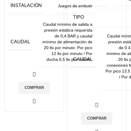
INSTALACIÓN
Juegos de embutir
TIPO
Caudal mínimo de salida a
presión estática requerida
de 0,4 BAR y caudal
Caudal mínim
CAUDAL
mínimo de alimentación de
presión está
20 lts por minuto: Por pico
de 0.4
12 lts por minuto / Por
mínimo de al
CAUDAL
ducha 6,5 lts por minuto.
20 lts 
conexiones fr
Por pico 13,5 
/ Por 
COMPRAR
COMPRAR