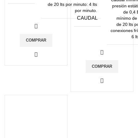
de 20 lts por minuto: 4 lts
presión estát
por minuto.
de 0,4 
CAUDAL
mínimo de 
de 20 lts p
conexiones frí
6 l
COMPRAR
COMPRAR