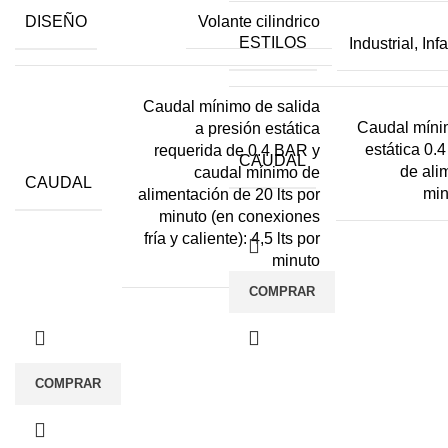
DISEÑO
Volante cilindrico
ESTILOS
Industrial, In
Caudal mínimo de salida
Caudal mínim
a presión estática
estática 0.
requerida de 0.4 BAR y
CAUDAL
de ali
caudal mínimo de
CAUDAL
min
alimentación de 20 lts por
minuto (en conexiones
fría y caliente): 4,5 lts por
minuto
COMPRAR
COMPRAR