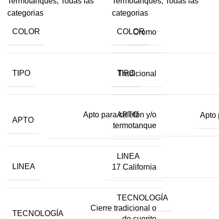
Termotanques
,
Todas las
Termotanques
,
Todas las
categorias
categorias
COLOR
COLOR
Cromo
TIPO
TIPO
Tradicional
Apto para calefón y/o
APTO
Apto 
APTO
termotanque
LINEA
LINEA
17 California
TECNOLOGÍA
Cierre tradicional o
TECNOLOGÍA
de cuerito