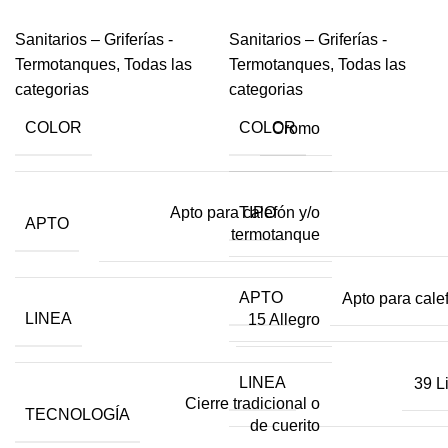
Sanitarios – Griferías -
Sanitarios – Griferías -
Termotanques
,
Todas las
Termotanques
,
Todas las
categorias
categorias
COLOR
COLOR
Cromo
Apto para calefón y/o
TIPO
APTO
termotanque
APTO
Apto para cale
LINEA
15 Allegro
LINEA
39 
Cierre tradicional o
TECNOLOGÍA
de cuerito