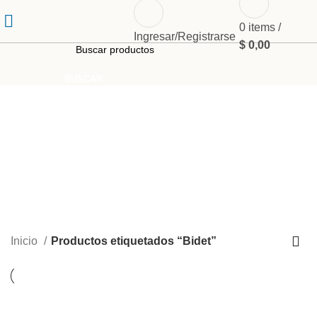
0
items
/
Ingresar/Registrarse
$
0,00
BUSCAR
Bidet
Inicio
Productos etiquetados “Bidet”