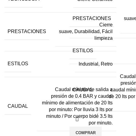
PRESTACIONES
suave
Cierre
PRESTACIONES
suave, Durabilidad, Fácil
limpieza
ESTILOS
ESTILOS
Industrial, Retro
Caudal
presión
Caudal mínimo de salida a
CAUDAL
caudal míni
presión de 0.4 BAR y caudal
de 20 lts por
mínimo de alimentación de 20 lts
CAUDAL
por minuto: Por lluvia 3 lts por
minuto / Por cuerpo bidé 3.5 lts
por minuto.
COMPRAR