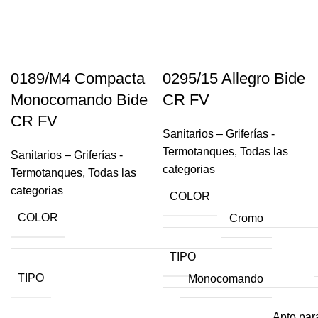
0189/M4 Compacta
0295/15 Allegro Bide
Monocomando Bide
CR FV
CR FV
Sanitarios – Griferías -
Termotanques
,
Todas las
Sanitarios – Griferías -
categorias
Termotanques
,
Todas las
categorias
COLOR
COLOR
Cromo
TIPO
TIPO
Monocomando
Apto par