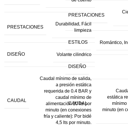
Ci
PRESTACIONES
Durabilidad, Fácil
PRESTACIONES
limpieza
ESTILOS
Romántico, Ind
DISEÑO
Volante cilindrico
DISEÑO
Caudal mínimo de salida,
a presión estática
Cauda
requerida de 0.4 BAR y
estática r
caudal mínimo de
CAUDAL
CAUDAL
mínimo 
alimentación 20 lts por
minuto (en co
minuto (en conexiones
fría y caliente): Por bidé
4,5 lts por minuto.