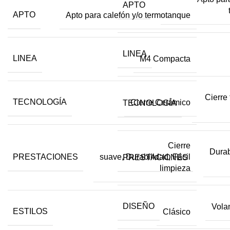
APTO
APTO
Apto para calefón y/o termotanque
LINEA
LINEA
M4 Compacta
Cierre 
TECNOLOGÍA
Cierre Cerámico
TECNOLOGÍA
Cierre
Durab
PRESTACIONES
suave, Durabilidad, Fácil
PRESTACIONES
limpieza
DISEÑO
Volan
ESTILOS
Clásico