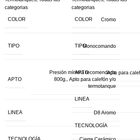
categorias
categorias
COLOR
COLOR
Cromo
TIPO
TIPO
Monocomando
Presión mínima recomendada
APTO
Apto para cale
APTO
800g., Apto para calefón y/o
termotanque
LINEA
LINEA
D8 Aromo
TECNOLOGÍA
TECNOLOGÍA
Cierre Cerámico