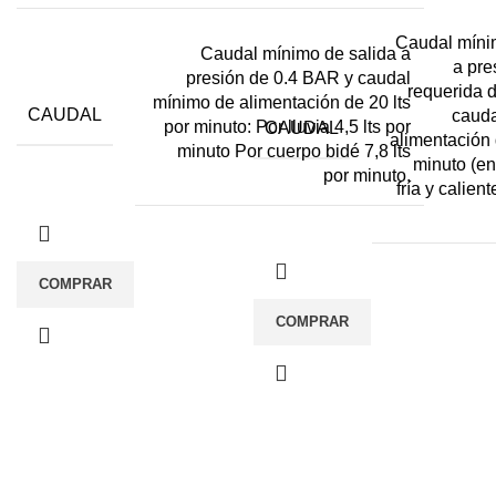
Caudal míni
Caudal mínimo de salida a
a pre
presión de 0.4 BAR y caudal
requerida 
mínimo de alimentación de 20 lts
CAUDAL
cauda
por minuto: Por lluvia 4,5 lts por
CAUDAL
alimentación 
minuto Por cuerpo bidé 7,8 lts
minuto (e
por minuto.
fría y calient
COMPRAR
COMPRAR