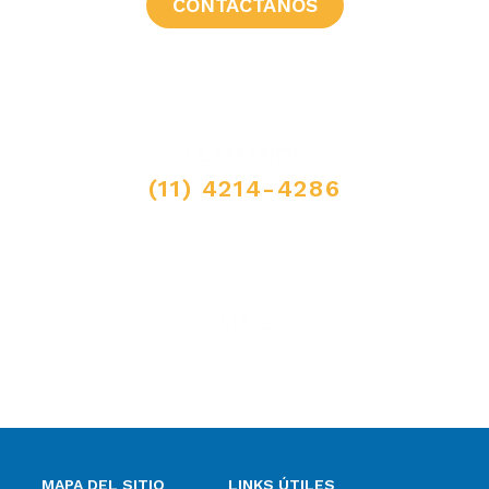
CONTACTANOS
LLAMANOS
(11) 4214-4286
MAIL
ventas@elpimpollo.com.ar
MAPA DEL SITIO
LINKS ÚTILES