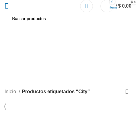
0
0
i
/
$
0,00
items
City
Inicio
Productos etiquetados “City”