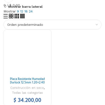
0
/
$
0,00
Mostrar barra lateral
Mostrar
9
12
18
24
Placa Resistente Humedad
Durlock 12.5mm 1.20×2.40
Construcción en seco
,
Todas las categorias
$
34.200,00