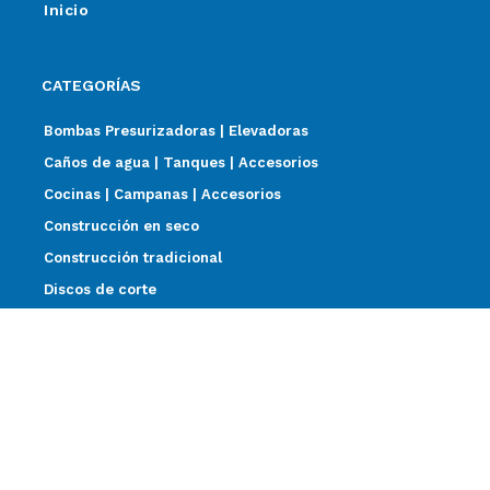
Inicio
CATEGORÍAS
Bombas Presurizadoras | Elevadoras
Caños de agua | Tanques | Accesorios
Cocinas | Campanas | Accesorios
Construcción en seco
Construcción tradicional
Discos de corte
Impermeabilización
Pisos | Revestimientos
Sanitarios | Griferías | Termotanques