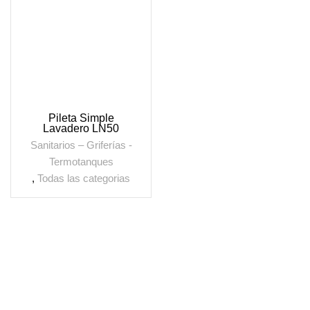
Pileta Simple
Lavadero LN50
50x40x25 Johnson
Sanitarios – Griferías -
Acero
Termotanques
,
Todas las categorias