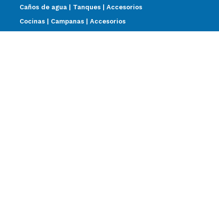
Caños de agua | Tanques | Accesorios
Cocinas | Campanas | Accesorios
Construcción en seco
Construcción tradicional
Discos de corte
Impermeabilización
Pisos | Revestimientos
Sanitarios | Griferías | Termotanques