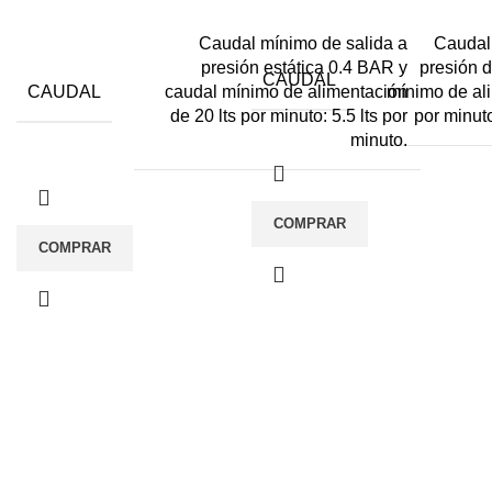
Caudal mínimo de salida a
Caudal
presión estática 0.4 BAR y
presión 
CAUDAL
CAUDAL
caudal mínimo de alimentación
mínimo de ali
de 20 lts por minuto: 5.5 lts por
por minuto
minuto.
COMPRAR
COMPRAR