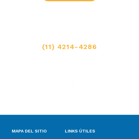
LLAMANOS
(11) 4214-4286
MAIL
ventas@elpimpollo.com.ar
MAPA DEL SITIO
LINKS ÚTILES