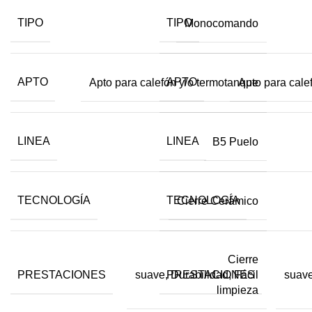
TIPO
TIPO
Monocomando
APTO
APTO
Apto para calefón y/o termotanque
Apto para cale
LINEA
LINEA
B5 Puelo
TECNOLOGÍA
TECNOLOGÍA
Cierre Cerámico
Cierre
PRESTACIONES
PRESTACIONES
suave, Durabilidad, Fácil
suave
limpieza