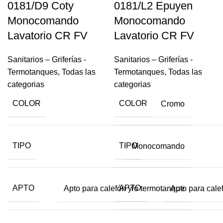
0181/D9 Coty
0181/L2 Epuyen
Monocomando
Monocomando
Lavatorio CR FV
Lavatorio CR FV
Sanitarios – Griferías -
Sanitarios – Griferías -
Termotanques
,
Todas las
Termotanques
,
Todas las
categorias
categorias
COLOR
COLOR
Cromo
TIPO
TIPO
Monocomando
APTO
APTO
Apto para calefón y/o termotanque
Apto para cale