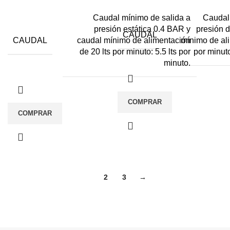
Caudal mínimo de salida a
Caudal
presión estática 0.4 BAR y
presión 
CAUDAL
CAUDAL
caudal mínimo de alimentación
mínimo de ali
de 20 lts por minuto: 5.5 lts por
por minuto
minuto.
COMPRAR
COMPRAR
1
2
3
→