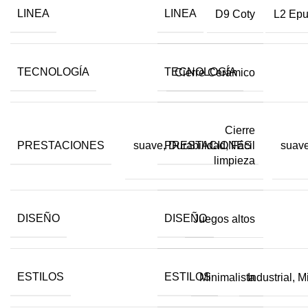
LINEA
LINEA
D9 Coty
L2 Ep
TECNOLOGÍA
TECNOLOGÍA
Cierre Cerámico
Cierre
PRESTACIONES
PRESTACIONES
suave, Durabilidad, Fácil
suave
limpieza
DISEÑO
DISEÑO
Juegos altos
ESTILOS
ESTILOS
Minimalista
Industrial, 