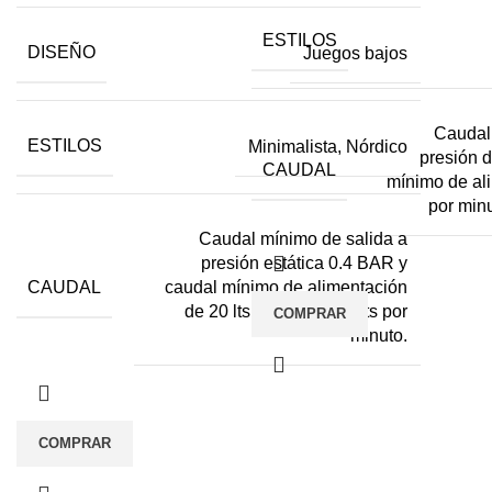
ESTILOS
DISEÑO
Juegos bajos
Caudal
ESTILOS
Minimalista, Nórdico
presión 
CAUDAL
mínimo de ali
por minu
Caudal mínimo de salida a
presión estática 0.4 BAR y
CAUDAL
caudal mínimo de alimentación
de 20 lts por minuto: 4 lts por
COMPRAR
minuto.
COMPRAR