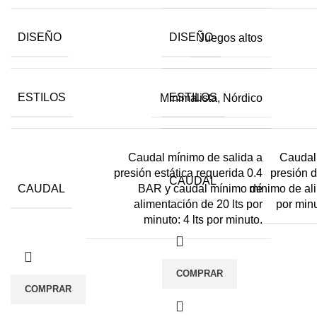
DISEÑO
DISEÑO
Juegos altos
ESTILOS
ESTILOS
Minimalista, Nórdico
Caudal mínimo de salida a
Caudal
presión estática requerida 0.4
presión 
CAUDAL
CAUDAL
BAR y caudal mínimo de
mínimo de ali
alimentación de 20 lts por
por minu
minuto: 4 lts por minuto.
COMPRAR
COMPRAR