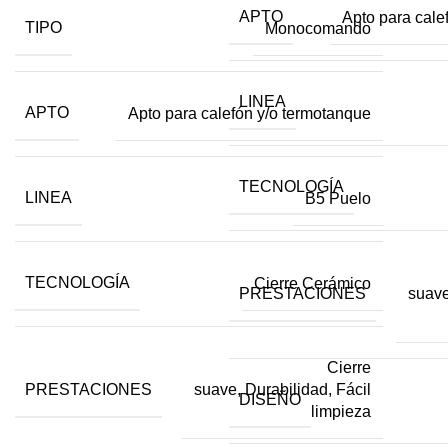
APTO
Apto para cale
TIPO
Monocomando
LINEA
APTO
Apto para calefón y/o termotanque
TECNOLOGÍA
LINEA
B5 Puelo
TECNOLOGÍA
Cierre Cerámico
PRESTACIONES
suave
Cierre
PRESTACIONES
suave, Durabilidad, Fácil
DISEÑO
limpieza