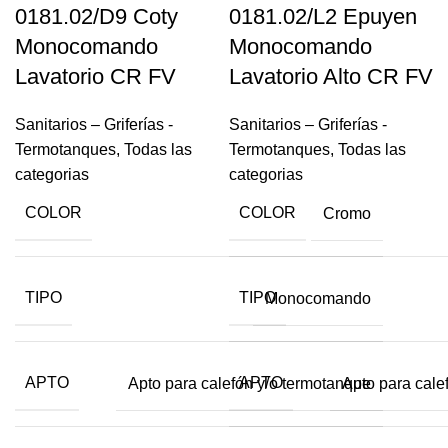
0181.02/D9 Coty
0181.02/L2 Epuyen
Monocomando
Monocomando
Lavatorio CR FV
Lavatorio Alto CR FV
Sanitarios – Griferías -
Sanitarios – Griferías -
Termotanques
,
Todas las
Termotanques
,
Todas las
categorias
categorias
COLOR
COLOR
Cromo
TIPO
TIPO
Monocomando
APTO
APTO
Apto para calefón y/o termotanque
Apto para cale