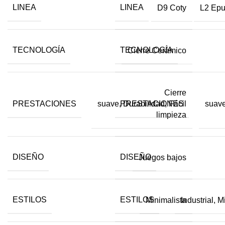
LINEA
LINEA
D9 Coty
L2 Ep
TECNOLOGÍA
TECNOLOGÍA
Cierre Cerámico
Cierre
PRESTACIONES
PRESTACIONES
suave, Durabilidad, Fácil
suave
limpieza
DISEÑO
DISEÑO
Juegos bajos
ESTILOS
ESTILOS
Minimalista
Industrial, 