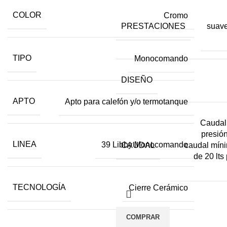
COLOR
Cromo
PRESTACIONES
suave
TIPO
Monocomando
DISEÑO
APTO
Apto para calefón y/o termotanque
Caudal
presión
LINEA
39 Libby Monocomando
CAUDAL
caudal míni
de 20 lts 
TECNOLOGÍA
Cierre Cerámico
COMPRAR