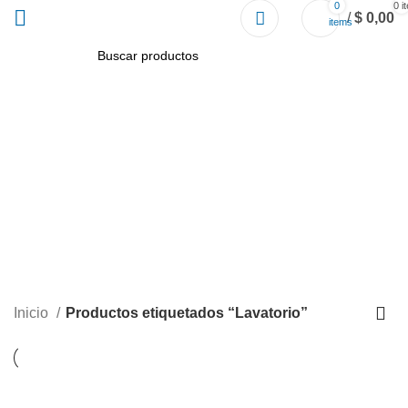
0
0
i
/
$
0,00
items
BUSCAR
Lavatorio
Inicio
Productos etiquetados “Lavatorio”