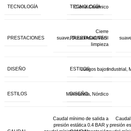
TECNOLOGÍA
TECNOLOGÍA
Cierre Cerámico
Cierre
PRESTACIONES
PRESTACIONES
suave, Durabilidad, Fácil
suave
limpieza
DISEÑO
ESTILOS
Juegos bajos
Industrial,
ESTILOS
DISEÑO
Minimalista, Nórdico
Caudal mínimo de salida a
Caudal
presión estática 0.4 BAR y
presión es