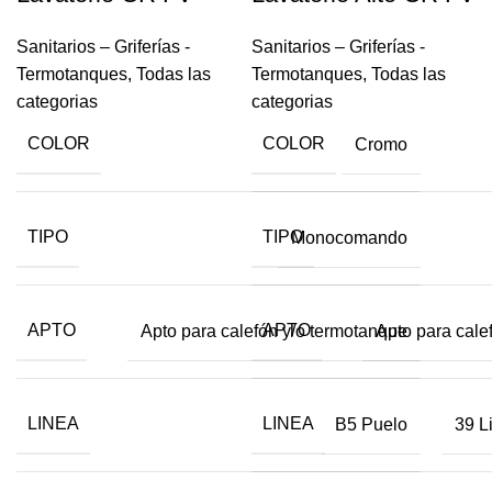
Sanitarios – Griferías -
Sanitarios – Griferías -
Termotanques
,
Todas las
Termotanques
,
Todas las
categorias
categorias
COLOR
COLOR
Cromo
TIPO
TIPO
Monocomando
APTO
APTO
Apto para calefón y/o termotanque
Apto para cale
LINEA
LINEA
B5 Puelo
39 