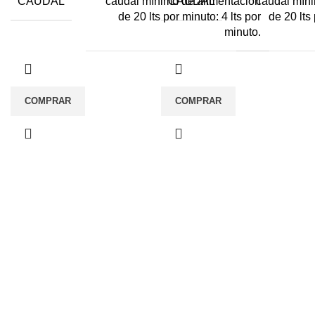
CAUDAL
CAUDAL
caudal mínimo de alimentación
caudal míni
de 20 lts por minuto: 4 lts por
de 20 lts 
minuto.
COMPRAR
COMPRAR