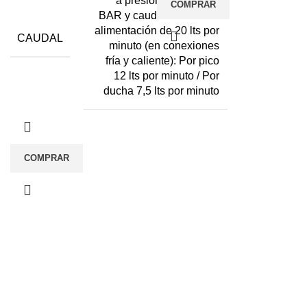
a presión estática 0.4
COMPRAR
BAR y caudal mínimo de
alimentación de 20 lts por
CAUDAL
minuto (en conexiones
fría y caliente): Por pico
12 lts por minuto / Por
ducha 7,5 lts por minuto
COMPRAR