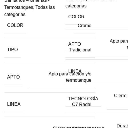
Sanitarios – Griferías -
categorias
Termotanques
,
Todas las
categorias
COLOR
COLOR
Cromo
Apto par
APTO
TIPO
Tradicional
LINEA
Apto para calefón y/o
APTO
termotanque
Cierre 
TECNOLOGÍA
LINEA
C7 Radal
Durab