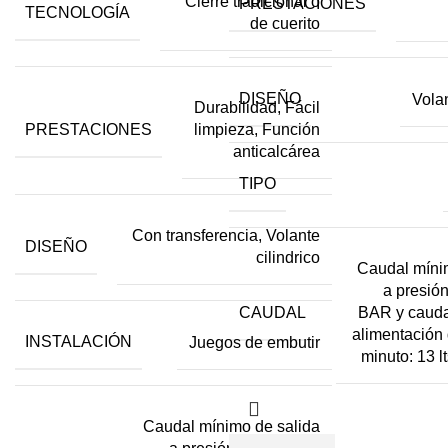
Cierre tradicional o
PRESTACIONES
TECNOLOGÍA
de cuerito
DISEÑO
Volan
Durabilidad, Fácil
PRESTACIONES
limpieza, Función
anticalcárea
TIPO
Con transferencia, Volante
DISEÑO
cilindrico
Caudal míni
a presión
CAUDAL
BAR y cauda
alimentación 
INSTALACIÓN
Juegos de embutir
minuto: 13 l
Caudal mínimo de salida