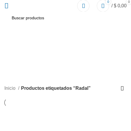
0
0
/
$
0,00
Radal
Inicio
Productos etiquetados “Radal”