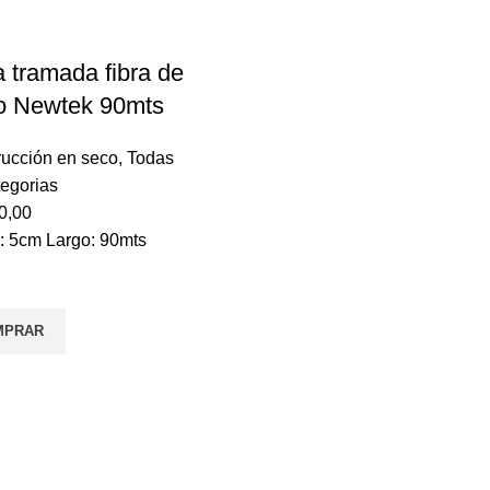
a tramada fibra de
io Newtek 90mts
rucción en seco
,
Todas
tegorias
0,00
: 5cm Largo: 90mts
MPRAR