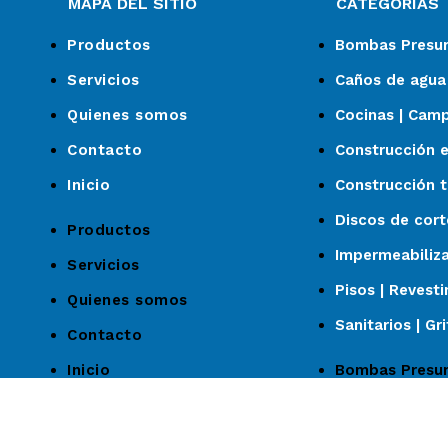
MAPA DEL SITIO
CATEGORÍAS
Productos
Bombas Presur
Servicios
Caños de agua 
Quienes somos
Cocinas | Camp
Contacto
Construcción 
Inicio
Construcción t
Discos de cort
Productos
Impermeabiliz
Servicios
Pisos | Revest
Quienes somos
Sanitarios | Gr
Contacto
Inicio
Bombas Presur
Caños de agua 
Cocinas | Camp