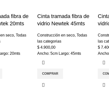
mada fibra de
Cinta tramada fibra de
Cint
wtek 20mts
vidrio Newtek 45mts
vidr
 en seco
,
Todas
Construcción en seco
,
Todas
Const
s
las categorias
las ca
$
4.900,00
$
7.40
argo: 20mts
Ancho: 5cm Largo: 45mts
Ancho
COMPRAR
CO