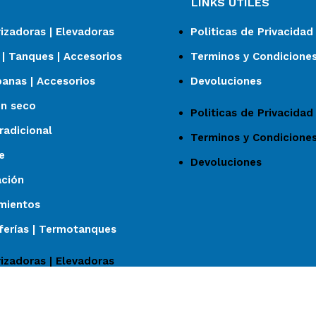
LINKS ÚTILES
izadoras | Elevadoras
Politicas de Privacidad
| Tanques | Accesorios
Terminos y Condicione
anas | Accesorios
Devoluciones
en seco
Politicas de Privacidad
radicional
Terminos y Condicione
e
Devoluciones
ación
imientos
iferías | Termotanques
izadoras | Elevadoras
| Tanques | Accesorios
anas | Accesorios