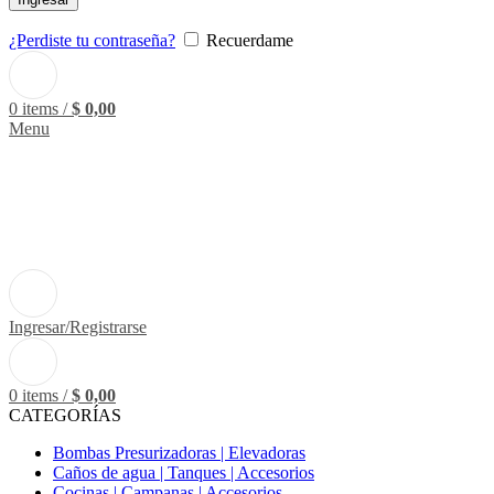
¿Perdiste tu contraseña?
Recuerdame
0
items
/
$
0,00
Menu
Ingresar/Registrarse
0
items
/
$
0,00
CATEGORÍAS
Bombas Presurizadoras | Elevadoras
Caños de agua | Tanques | Accesorios
Cocinas | Campanas | Accesorios