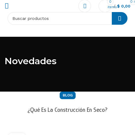
0
0
/
$
0,00
items
Novedades
BLOG
¿Qué Es La Construcción En Seco?