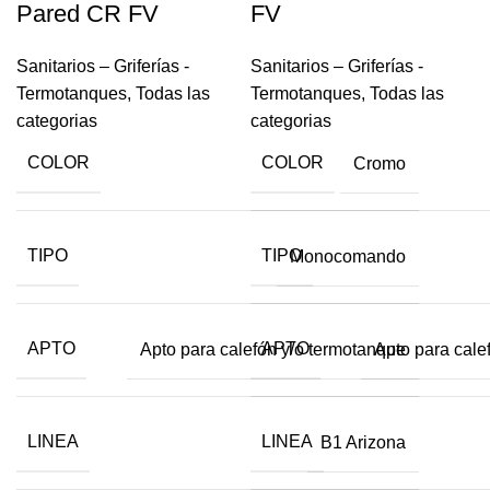
Pared CR FV
FV
Sanitarios – Griferías -
Sanitarios – Griferías -
Termotanques
,
Todas las
Termotanques
,
Todas las
categorias
categorias
COLOR
COLOR
Cromo
TIPO
TIPO
Monocomando
APTO
APTO
Apto para calefón y/o termotanque
Apto para cale
LINEA
LINEA
B1 Arizona