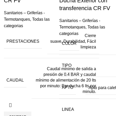
CR FV
Ducha Exterior con
transferencia CR FV
Sanitarios – Griferías -
Termotanques
,
Todas las
Sanitarios – Griferías -
categorias
Termotanques
,
Todas las
categorias
Cierre
PRESTACIONES
suave, Durabilidad, Fácil
COLOR
limpieza
TIPO
Caudal mínimo de salida a
presión de 0.4 BAR y caudal
CAUDAL
mínimo de alimentación de 20 lts
por minuto: Por ducha 6 lts por
APTO
Apto para cale
minuto.
LINEA