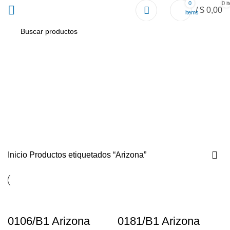
0
0
i
/
$
0,00
items
Arizona
Inicio
Productos etiquetados “Arizona”
0106/B1 Arizona
0181/B1 Arizona