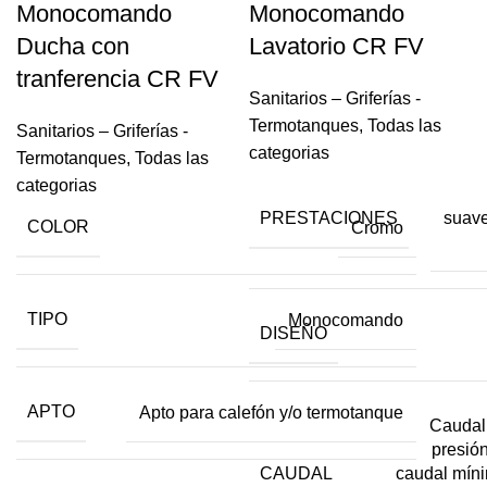
Monocomando
Monocomando
Ducha con
Lavatorio CR FV
tranferencia CR FV
Sanitarios – Griferías -
Termotanques
,
Todas las
Sanitarios – Griferías -
categorias
Termotanques
,
Todas las
categorias
PRESTACIONES
suave
COLOR
Cromo
TIPO
Monocomando
DISEÑO
APTO
Apto para calefón y/o termotanque
Caudal
presión
CAUDAL
caudal míni