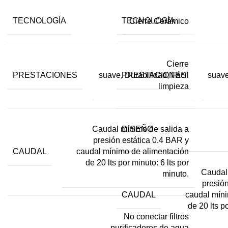
TECNOLOGÍA
TECNOLOGÍA
Cierre Cerámico
Cierre
PRESTACIONES
PRESTACIONES
suave, Durabilidad, Fácil
suave
limpieza
Caudal mínimo de salida a
DISEÑO
presión estática 0.4 BAR y
CAUDAL
caudal mínimo de alimentación
de 20 lts por minuto: 6 lts por
Caudal
minuto.
presión
CAUDAL
caudal míni
de 20 lts po
No conectar filtros
purificadores de agua