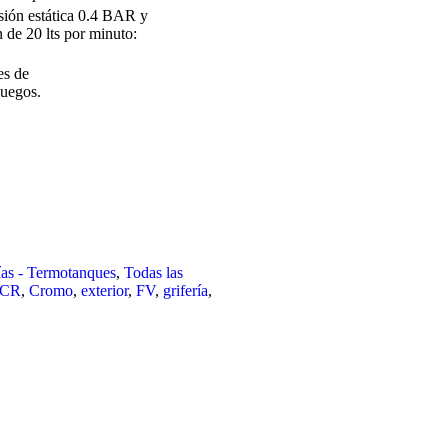
sión estática 0.4 BAR y
 de 20 lts por minuto:
es de
juegos.
rías - Termotanques
,
Todas las
CR
,
Cromo
,
exterior
,
FV
,
grifería
,