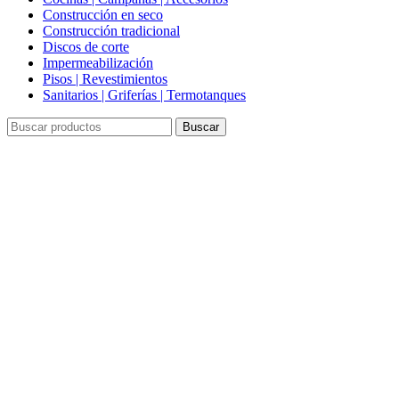
Construcción en seco
Construcción tradicional
Discos de corte
Impermeabilización
Pisos | Revestimientos
Sanitarios | Griferías | Termotanques
Buscar
Click to enlarge