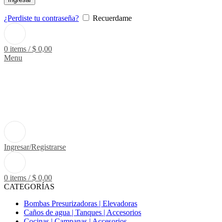
¿Perdiste tu contraseña?
Recuerdame
0
items
/
$
0,00
Menu
Ingresar/Registrarse
0
items
/
$
0,00
CATEGORÍAS
Bombas Presurizadoras | Elevadoras
Caños de agua | Tanques | Accesorios
Cocinas | Campanas | Accesorios