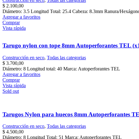
Construcción en seco
,
Todas las categorias
$
2.100,00
Diámetro: 3.5 Longitud Total: 25.4 Cabeza: 8.3mm Ranura/Hexágon
Agregar a favoritos
Comprar
Vista rápida
Tarugo nylon con tope 8mm Autoperforantes TEL (x
Construcción en seco
,
Todas las categorias
$
3.700,00
Diámetro: 8 Longitud total: 40 Marca: Autoperforantes TEL
Agregar a favoritos
Comprar
Vista rápida
Sold out
Tarugos Nylon para huecos 8mm Autoperforantes TE
Construcción en seco
,
Todas las categorias
$
4.500,00
Diámetro: 8 Longitud Total: 51 Marca: Autoperforantes TEL