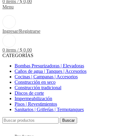
0
items
/
$
0,00
Menu
Ingresar/Registrarse
0
items
/
$
0,00
CATEGORÍAS
Bombas Presurizadoras | Elevadoras
Caños de agua | Tanques | Accesorios
Cocinas | Campanas | Accesorios
Construcción en seco
Construcción tradicional
Discos de corte
Impermeabilización
Pisos | Revestimientos
Sanitarios | Griferías | Termotanques
Buscar