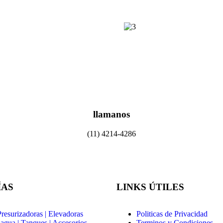
llamanos
(11) 4214-4286
ÍAS
LINKS ÚTILES
esurizadoras | Elevadoras
Politicas de Privacidad
agua | Tanques | Accesorios
Terminos y Condiciones