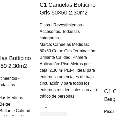
C1 Cañuelas Botticino
Gris 50×50 2.30m2
Pisos - Revestimientos -
Accesorios
,
Todas las
categorias
Marca: Cañuelas Medidas:
50x50 Color: Gris Terminación:
as Botticino
Brillante Calidad: Primera
Aplicación: Piso Metros por
×50 2.30m2
caja: 2.30 m² PEI-4: Ideal para
entornos comerciales de baja
timientos -
circulación y para todos los
odas las
entornos residenciales con alto
C1 C
tráfico de personas.
las Medidas:
Beig
 Beige
Brillante Calidad:
Pisos 