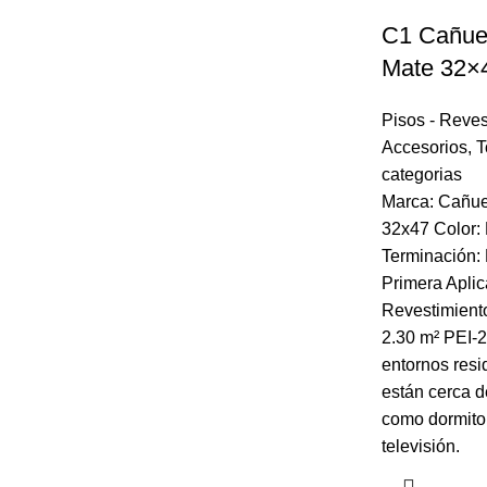
C1 Cañue
Mate 32×
Pisos - Reves
Accesorios
,
T
categorias
Marca: Cañue
32x47 Color:
Terminación: 
Primera Aplic
Revestimiento
2.30 m² PEI-2
entornos resi
están cerca d
como dormitor
televisión.