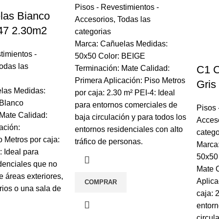
Pisos - Revestimientos -
las Bianco
Accesorios
,
Todas las
47 2.30m2
categorias
Marca: Cañuelas Medidas:
timientos -
50x50 Color: BEIGE
odas las
C1 C
Terminación: Mate Calidad:
Primera Aplicación: Piso Metros
Gris
las Medidas:
por caja: 2.30 m² PEI-4: Ideal
 Blanco
para entornos comerciales de
Pisos 
Mate Calidad:
baja circulación y para todos los
Acces
ación:
entornos residenciales con alto
catego
 Metros por caja:
tráfico de personas.
Marca
: Ideal para
50x50 
denciales que no
Mate C
e áreas exteriores,
Aplica
COMPRAR
ios o una sala de
caja: 
entorn
circul