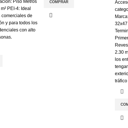
ación: Piso Metros
COMPRAR
Acces
 m² PEI-4: Ideal
catego
s comerciales de
Marca
ón y para todos los
32x47 
denciales con alto
Termin
rsonas.
Primer
Revest
2.30 m
los en
tengan
exteri
tráfic
CO