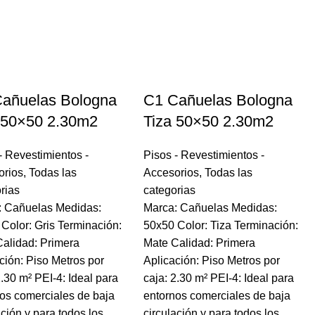
añuelas Bologna
C1 Cañuelas Bologna
 50×50 2.30m2
Tiza 50×50 2.30m2
- Revestimientos -
Pisos - Revestimientos -
orios
,
Todas las
Accesorios
,
Todas las
rias
categorias
: Cañuelas Medidas:
Marca: Cañuelas Medidas:
Color: Gris Terminación:
50x50 Color: Tiza Terminación:
alidad: Primera
Mate Calidad: Primera
ción: Piso Metros por
Aplicación: Piso Metros por
2.30 m² PEI-4: Ideal para
caja: 2.30 m² PEI-4: Ideal para
os comerciales de baja
entornos comerciales de baja
ación y para todos los
circulación y para todos los