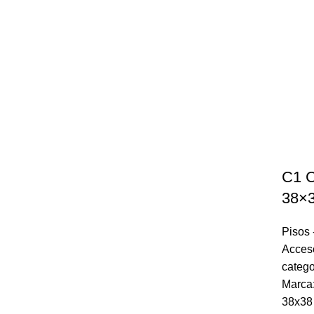
C1 
38×
Pisos 
Acces
catego
Marca
38x38 