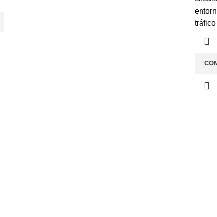
entorn
tráfic
CO