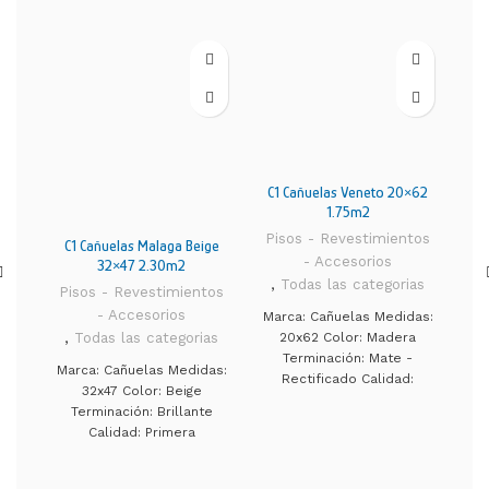
C1 Cañuelas Veneto 20×62
1.75m2
Pisos - Revestimientos
C1 Cañuelas Malaga Beige
C1 
- Accesorios
32×47 2.30m2
,
Todas las categorias
Pisos - Revestimientos
Pi
- Accesorios
Marca: Cañuelas Medidas:
,
Todas las categorias
,
20x62 Color: Madera
Terminación: Mate -
Marca: Cañuelas Medidas:
Rectificado Calidad:
32x47 Color: Beige
M
Primera Aplicación: Piso y
Terminación: Brillante
pared Metros por caja:
Calidad: Primera
T
1.75 m² PEI-4: Ideal para
Aplicación: Revestimiento
entornos comerciales de
Metros por caja: 2.30 m²
Ap
baja circulación y para