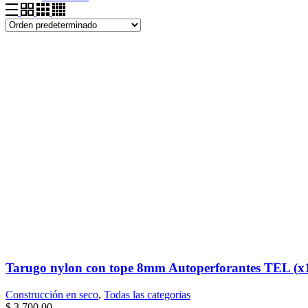
Tarugo nylon con tope 8mm Autoperforantes TEL (x
Construcción en seco
,
Todas las categorias
$
3.700,00