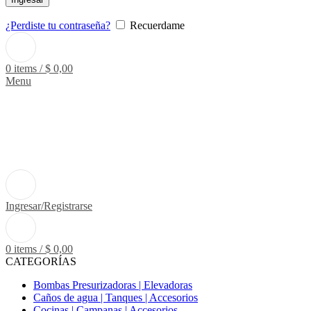
¿Perdiste tu contraseña?
Recuerdame
0
items
/
$
0,00
Menu
Ingresar/Registrarse
0
items
/
$
0,00
CATEGORÍAS
Bombas Presurizadoras | Elevadoras
Caños de agua | Tanques | Accesorios
Cocinas | Campanas | Accesorios