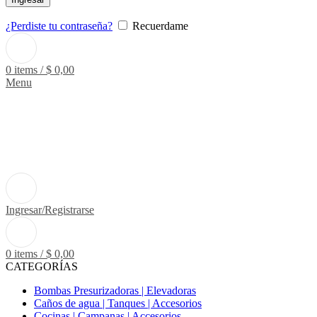
¿Perdiste tu contraseña?
Recuerdame
0
items
/
$
0,00
Menu
Ingresar/Registrarse
0
items
/
$
0,00
CATEGORÍAS
Bombas Presurizadoras | Elevadoras
Caños de agua | Tanques | Accesorios
Cocinas | Campanas | Accesorios