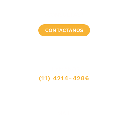
¿CONSULTAS?
CONTACTANOS
LLAMANOS
(11) 4214-4286
MAIL
ventas@elpimpollo.com.ar