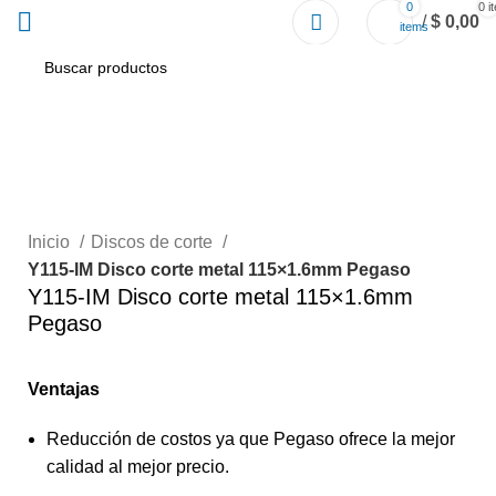
0
0
i
/
$
0,00
items
Click to enlarge
Inicio
Discos de corte
Y115-IM Disco corte metal 115×1.6mm Pegaso
Y115-IM Disco corte metal 115×1.6mm
Pegaso
Ventajas
Reducción de costos ya que Pegaso ofrece la mejor
calidad al mejor precio.