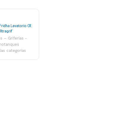
Fridha Lavatorio CR
ltragrif
s – Griferías -
motanques
las categorias