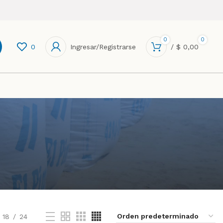
0
0
0
Ingresar/Registrarse
/
$
0,00
18
24