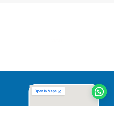
MAIL
ventas@elpimpollo.com.ar
s