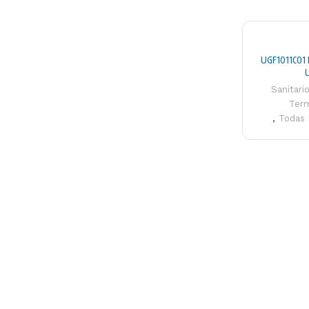
UGF1011C01 
U
Sanitario
Ter
,
Todas 