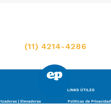
LLAMANOS
(11) 4214-4286
LINKS ÚTILES
izadoras | Elevadoras
Politicas de Privacidad
 | Tanques | Accesorios
Terminos y Condicione