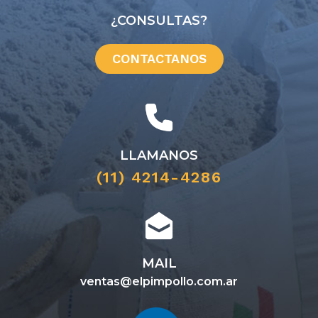
¿CONSULTAS?
VOLUMEN UNIDAD
M3
CONTACTANOS
COLOR
Blanco
LLAMANOS
(11) 4214-4286
MAIL
ventas@elpimpollo.com.ar