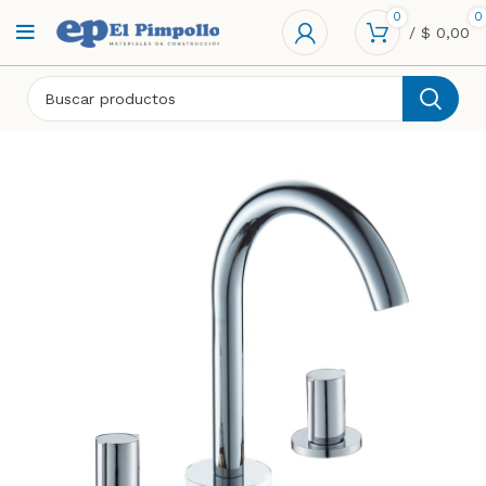
0
0
/
$
0,00