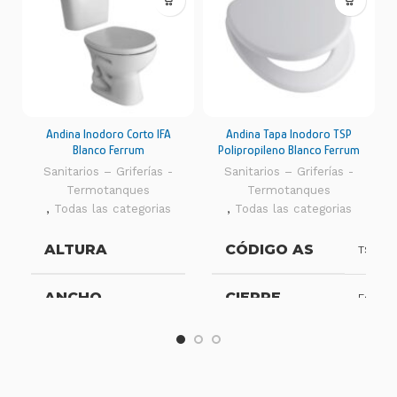
Andina Inodoro Corto IFA
Andina Tapa Inodoro TSP
Blanco Ferrum
Polipropileno Blanco Ferrum
Sanitarios – Griferías -
Sanitarios – Griferías -
Termotanques
Termotanques
,
Todas las categorias
,
Todas las categorias
ALTURA
CÓDIGO AS
36,7 cm
TSP-B
ANCHO
CIERRE
37,8 cm
Estánd
PROFUNDIDAD
GARANTIA
49,5 cm
1 año
GARANTIA
HERRAJE
10 años
Plástic