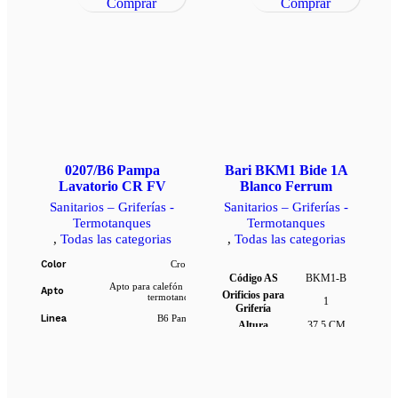
Comprar
Comprar
0207/B6 Pampa
Bari BKM1 Bide 1A
Lavatorio CR FV
Blanco Ferrum
Sanitarios – Griferías -
Sanitarios – Griferías -
Termotanques
Termotanques
,
Todas las categorias
,
Todas las categorias
Color
Cromo
Código AS
BKM1-B
Apto para calefón y/o
Apto
Orificios para
termotanque
1
Grifería
Linea
B6 Pampa
Altura
37,5 CM
Cierre tradicional o
Ancho
35,8 CM
Tecnología
de cuerito
Profundidad
52,5 CM
D
Durabilidad, Fácil
Garantia
10 años
Prestaciones
limpieza
Porcelana