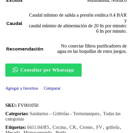
Estilos
Minimalista, Nórdico
Caudal mínimo de salida a presión estática 0.4 BAR
y
Caudal
caudal mínimo de alimentación de 20 lts por minuto:
6 lts por minuto.
No conectar filtros purificadores de
Recomendación
agua en las boquillas de estos juegos.
Consultar por Whatsapp
Agregar a favoritos
Comparar
SKU:
FV001050
Categorías:
Sanitarios – Griferías - Termotanques
,
Todas las
categorias
Etiquetas:
0411.04/B5
,
Cocina
,
CR
,
Cromo
,
FV
,
grifería
,
Mesada
,
Monocomando
,
Puelo