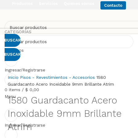
Productos
Servicios
Quienes somos
Contacto
CATEGORÍAS
BUSCAR
Favoritos
BUSCAR
Click to enlarge
Ingresar/Registrarse
Inicio
Pisos - Revestimientos - Accesorios
1580
Guardacanto Acero Inoxidable 9mm Brillante Atrim
0
items
/
$
0,00
Menu
1580 Guardacanto Acero
Inoxidable 9mm Brillante
Atrim
Ingresar/Registrarse