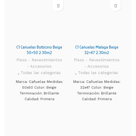
C1 Cañuelas Botticino Beige
C1 Cañuelas Malaga Beige
C1
50×50 2.30m2
32×47 2.30m2
Pisos - Revestimientos
Pisos - Revestimientos
Pi
- Accesorios
- Accesorios
,
Todas las categorias
,
Todas las categorias
,
Marca: Cañuelas Medidas:
Marca: Cañuelas Medidas:
50x50 Color: Beige
32x47 Color: Beige
M
Terminación: Brillante
Terminación: Brillante
Calidad: Primera
Calidad: Primera
Sa
Aplicación: Piso Metros
Aplicación: Revestimiento
Ap
por caja: 2.30 m² PEI-4:
Metros por caja: 2.30 m²
in
Ideal para entornos
PEI-3: Ideal para todos
comerciales de baja
los entornos
circulación y para todos
residenciales, tengan o
los entornos
no proximidad a zonas