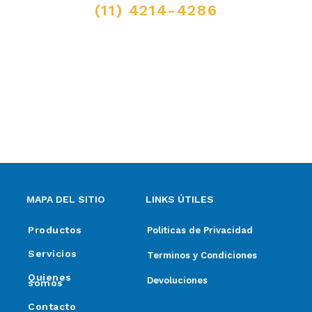
(11) 4214-4286
MAIL
ventas@elpimpollo.com.ar
MAPA DEL SITIO
LINKS ÚTILES
Productos
Politicas de Privacidad
Servicios
Terminos y Condiciones
Quienes
Devoluciones
somos
Contacto