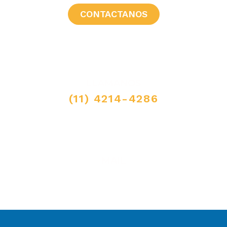
CONTACTANOS
LLAMANOS
(11) 4214-4286
MAIL
ventas@elpimpollo.com.ar