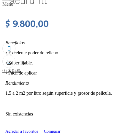
Tacurú 1lt
Menu
$
9.800,00
Beneficios
• Excelente poder de relleno.
• Súper lijable.
0
/
$
0,00
• Fácil de aplicar
Rendimiento
1,5 a 2 m2 por litro según superficie y grosor de película.
Sin existencias
Agregar a favoritos
Comparar