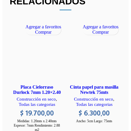
RELACIONADOS
Agregar a favoritos
Agregar a favoritos
Comprar
Comprar
C
Placa Cielorraso
Cinta papel para masilla
Durlock 7mm 1.20×2.40
Newtek 75mts
Construcción en seco
,
Construcción en seco
,
Todas las categorias
Todas las categorias
$
19.700,00
$
6.300,00
Medidas: 1.20mts x 2.40mts
Ancho: 5cm Largo: 75mts
Espesor: 7mm Rendimiento: 2.88
m2