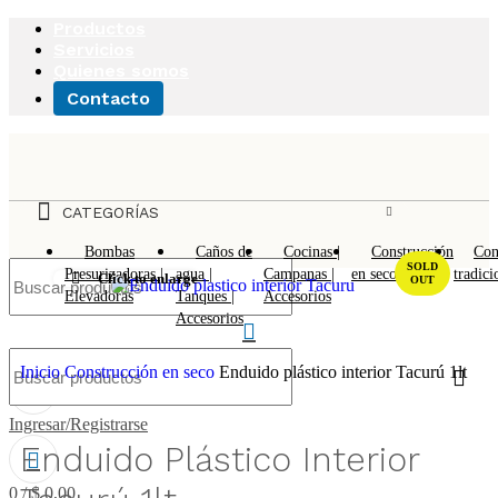
Productos
Servicios
Quienes somos
Contacto
CATEGORÍAS
Bombas
Caños de
Cocinas |
Construcción
Con
SOLD
Presurizadoras |
agua |
Campanas |
en seco
tradici
Click to enlarge
OUT
Elevadoras
Tanques |
Accesorios
Accesorios
Favoritos
Inicio
Construcción en seco
Enduido plástico interior Tacurú 1lt
Ingresar/Registrarse
Enduido Plástico Interior
0
/
$
0,00